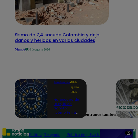
Sismo de 7,4 sacude Colombia y deja
daños y heridos en varias ciudades
Mundo
10 de agosto 2026
Tendencias
10 de
agosto
2026
Horóscopo de
HOY, 10 de
agosto:
¿cómo te irá
Encuéntranos también en
en el amor y
trabajo, según
la IA?
Teléfono: 219
X
Política
Te ayudo
Política de privacidad
1000