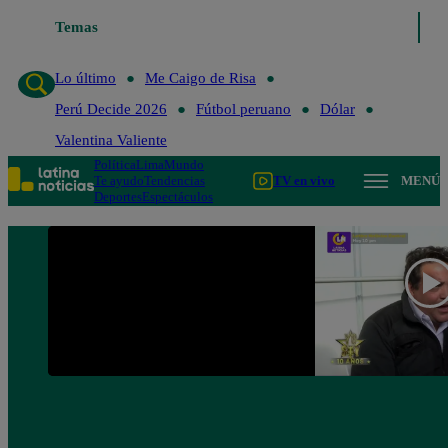
Lo último
Temas
Me Caigo de Risa
Perú Decide 2026
Fútbol peruano
Lo último
Me Caigo de Risa
Perú Decide 2026
Fútbol peruano
Dólar
Valentina Valiente
Política
Lima
Mundo
Te ayudo
Tendencias
TV en vivo
MENÚ
Deportes
Espectáculos