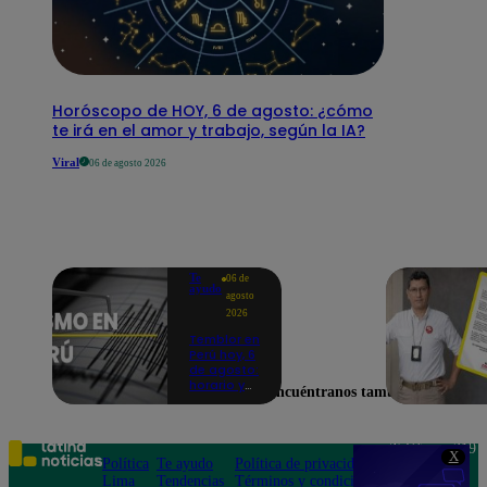
Horóscopo de HOY, 6 de agosto: ¿cómo
te irá en el amor y trabajo, según la IA?
Viral
06 de agosto 2026
Te
06 de
ayudo
agosto
2026
Temblor en
Perú hoy, 6
de agosto:
horario y
Encuéntranos también en
epicentro
del último
sismo,
según IGP
Teléfono: 219
X
Política
Te ayudo
Política de privacidad
1000
Lima
Tendencias
Términos y condiciones
Av. San