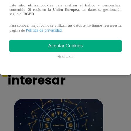
Este sitio utiliza cookies para analizar el tráfico y personalizar
contenido. Si estás en la
Unión Europea
, tus datos se gestionarán
Yo Soy GRANDES BATALLAS: ¡El
Yo 
según el
RGPD
.
Pájaro Gómez venció a Miguel Mateos y
rock 
mantuvo su silla de consagrado!
Migu
Para conocer mejor como se utilizan tus datos te invitamos leer nuestra
Política de privacidad
pagina de
.
Aceptar Cookies
También te puede
Rechazar
interesar