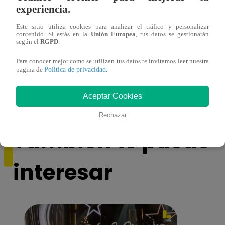
experiencia.
Este sitio utiliza cookies para analizar el tráfico y personalizar
contenido. Si estás en la
Unión Europea
, tus datos se gestionarán
según el
RGPD
.
Yo Soy GRANDES BATALLAS: ¡El
Yo 
Para conocer mejor como se utilizan tus datos te invitamos leer nuestra
Pájaro Gómez venció a Miguel Mateos y
rock 
Política de privacidad
pagina de
.
mantuvo su silla de consagrado!
Migu
Aceptar Cookies
Rechazar
También te puede
interesar