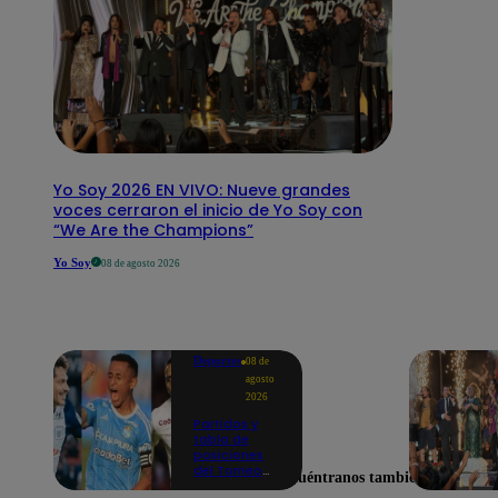
Yo Soy 2026 EN VIVO: Nueve grandes
voces cerraron el inicio de Yo Soy con
“We Are the Champions”
Yo Soy
08 de agosto 2026
Deportes
08 de
agosto
2026
Partidos y
tabla de
posiciones
del Torneo
Encuéntranos también en
Clausura EN