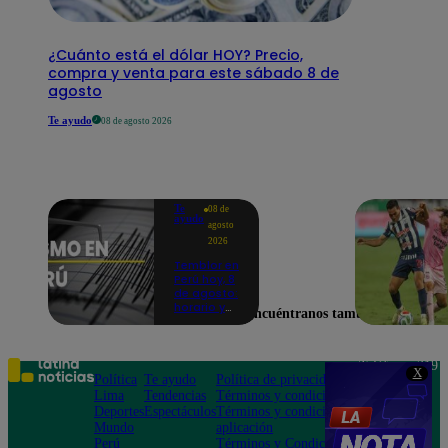
¿Cuánto está el dólar HOY? Precio,
compra y venta para este sábado 8 de
agosto
Te ayudo
08 de agosto 2026
Te
08 de
ayudo
agosto
2026
Temblor en
Perú hoy, 8
de agosto:
horario y
Encuéntranos también en
epicentro
del último
sismo,
según IGP
Teléfono: 219
X
Política
Te ayudo
Política de privacidad
1000
Lima
Tendencias
Términos y condiciones
Av. San
Deportes
Espectáculos
Términos y condiciones
Felipe 968
Mundo
aplicación
Jesús María
Perú
Términos y Condiciones