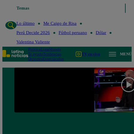
Temas
Lo último
Me Caigo de Risa
Perú Decide 2026
Lo último
Me Caigo de Risa
Perú Decide 2026
Fútbol peruano
Dólar
Valentina Valiente
Política
Lima
Mundo
Te ayudo
Tendencias
TV en vivo
MENÚ
Deportes
Espectáculos