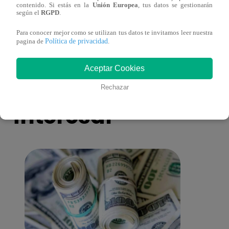
contenido. Si estás en la
Unión Europea
, tus datos se gestionarán
Pájaro Gómez venció a Miguel Mateos y
rock 
según el
RGPD
.
mantuvo su silla de consagrado!
Migu
Para conocer mejor como se utilizan tus datos te invitamos leer nuestra
Política de privacidad
pagina de
.
Aceptar Cookies
También te puede
Rechazar
interesar