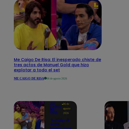
Me Caigo De Risa: El inesperado chiste de
tres actos de Manuel Gold que hizo
explotar a todo el set
ME CAIGO DE RISA
06 de agosto 2026
ME
06 de
CAIGO
agosto
DE
RISA
2026
"A Peláez le
dicen...":
Manuel Gold