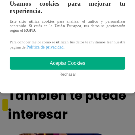
Usamos cookies para mejorar tu
experiencia.
Este sitio utiliza cookies para analizar el tráfico y personalizar
contenido. Si estás en la
Unión Europea
, tus datos se gestionarán
según el
RGPD
.
Para conocer mejor como se utilizan tus datos te invitamos leer nuestra
Yo Soy GRANDES BATALLAS: ¡El
Yo 
Política de privacidad
pagina de
.
Pájaro Gómez venció a Miguel Mateos y
rock 
mantuvo su silla de consagrado!
Migu
Aceptar Cookies
Rechazar
También te puede
interesar