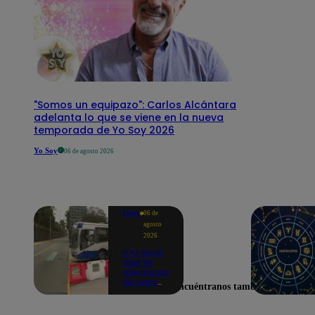
"Somos un equipazo": Carlos Alcántara
adelanta lo que se viene en la nueva
temporada de Yo Soy 2026
Yo Soy
06 de agosto 2026
Lima
06 de
agosto
2026
ATU inicia
fase de
orientación
del carril
Encuéntranos también en
exclusivo
para el
Corredor