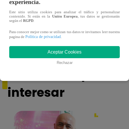
experiencia.
Este sitio utiliza cookies para analizar el tráfico y personalizar
contenido. Si estás en la
Unión Europea
, tus datos se gestionarán
según el
RGPD
.
Yo Soy GRANDES BATALLAS: ¡El
Yo 
Pájaro Gómez venció a Miguel Mateos y
rock 
Para conocer mejor como se utilizan tus datos te invitamos leer nuestra
Política de privacidad
pagina de
.
mantuvo su silla de consagrado!
Migu
Aceptar Cookies
Rechazar
También te puede
interesar