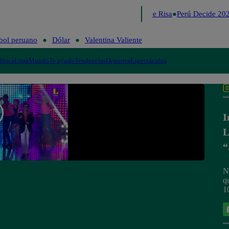
Lo último
Me Caigo de Risa
Perú Decide 202
bol peruano
Dólar
Valentina Valiente
lítica
Lima
Mundo
Te ayudo
Tendencias
Deportes
Espectáculos
I
L
“
N
q
1