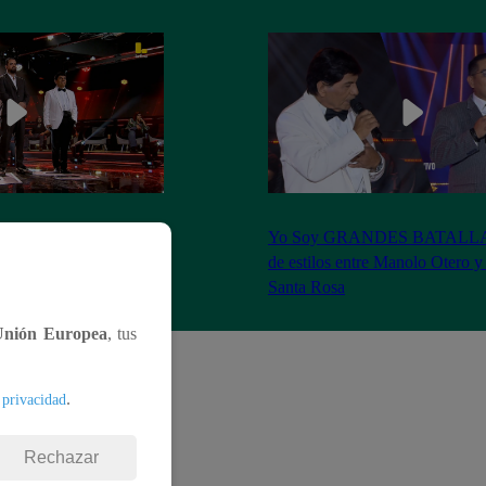
S BATALLAS: ¡La
Yo Soy GRANDES BATALLAS:
ilberto Santa Rosa ganó
de estilos entre Manolo Otero y
Santa Rosa
Unión Europea
, tus
.
 privacidad
Rechazar