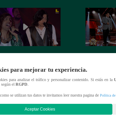
Soy GRANDES BATALLAS: El
Yo Soy GRANDE
tomó el escenario con el reto de
salsa se impuso! G
el Mateos
la batalla
ies para mejorar tu experiencia.
ookies para analizar el tráfico y personalizar contenido. Si estás en la
n según el
RGPD
.
como se utilizan tus datos te invitamos leer nuestra pagina de
Política de
nteresar
Aceptar Cookies