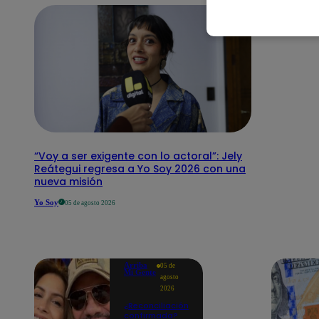
“Voy a ser exigente con lo actoral”: Jely
Reátegui regresa a Yo Soy 2026 con una
nueva misión
Yo Soy
05 de agosto 2026
Arriba
05 de
Mi Gente
agosto
2026
¿Reconciliación
confirmada?