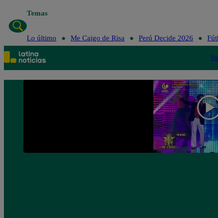
Temas
Lo último
Me Caigo de Risa
Perú Decide 2026
Fút
Po