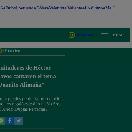
6
Fútbol peruano
Dólar
Valentina Valiente
Lo último
Me Caigo de R
TV en vivo
MENÚ
TV en vivo
mitadores de Héctor
avoe cantaron el tema
Juanito Alimaña”
o te puedes perder la presentación
ue nos regaló este dúo en Yo Soy
0 Años: Duplas Perfectas.