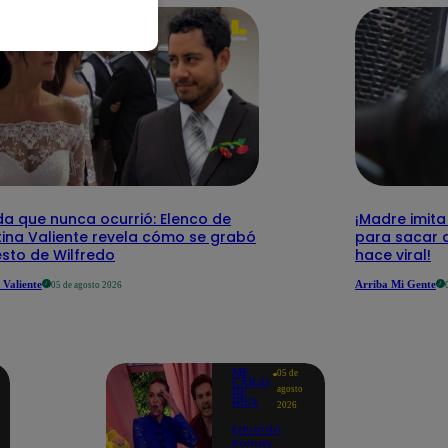
da que nunca ocurrió: Elenco de
¡Madre imita
tina Valiente revela cómo se grabó
para sacar a
esto de Wilfredo
hace viral!
 Valiente
Arriba Mi Gente
05 de agosto 2026
ME
05 de
CAIGO
agosto
DE
RISA
2026
Eduardo
Romay