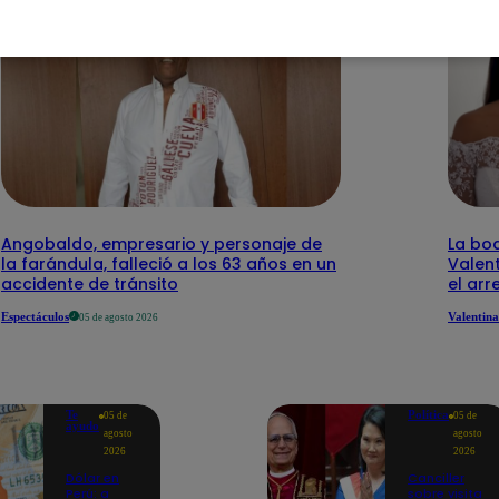
Angobaldo, empresario y personaje de
La bo
la farándula, falleció a los 63 años en un
Valen
accidente de tránsito
el arr
Espectáculos
Valentina
05 de agosto 2026
Te
Política
05 de
05 de
ayudo
agosto
agosto
2026
2026
Dólar en
Canciller
Perú: a
sobre visita