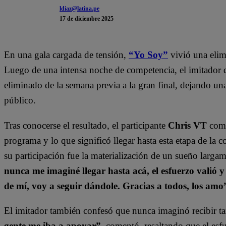
ldiaz@latina.pe
17 de diciembre 2025
En una gala cargada de tensión,
“Yo Soy”
vivió una elim
Luego de una intensa noche de competencia, el imitador
eliminado de la semana previa a la gran final, dejando una
público.
Tras conocerse el resultado, el participante
Chris VT
comp
programa y lo que significó llegar hasta esta etapa de l
su participación fue la materialización de un sueño larga
nunca me imaginé llegar hasta acá, el esfuerzo valió 
de mí, voy a seguir dándole. Gracias a todos, los amo
El imitador también confesó que nunca imaginó recibir ta
gente me iba a apoyar”
, comentó, resaltando que el esfu