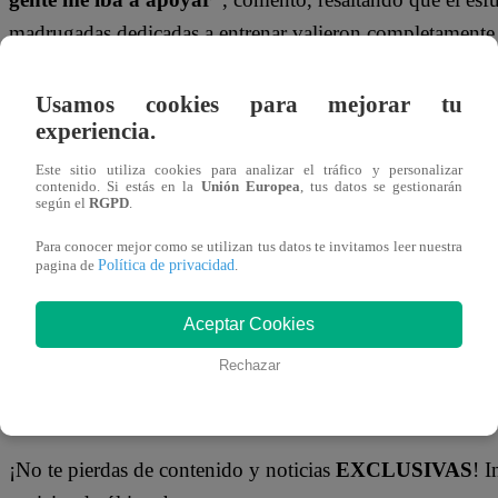
madrugadas dedicadas a entrenar valieron completamente la
de los mayores logros de su paso por el programa.
“Eso e
corazón”
, agregó.
Usamos cookies para mejorar tu
experiencia.
Finalmente, dejó un mensaje contundente que reafirma su
Este sitio utiliza cookies para analizar el tráfico y personalizar
artística.
“Jorge hay para rato (…) van a seguir viéndome
contenido. Si estás en la
Unión Europea
, tus datos se gestionarán
según el
RGPD
.
en donde sea, pero van a seguir viéndome, no se van 
Para conocer mejor como se utilizan tus datos te invitamos leer nuestra
Política de privacidad
pagina de
.
¿Te sorprendió la eliminación del imitador de
Jorge Gon
No te pierdas los próximos episodios y sigue viviendo l
Aceptar Cookies
puede cambiarlo todo.
Rechazar
No te olvides de unirte a nuestro canal o
¡No te pierdas de contenido y noticias
EXCLUSIVAS
! I