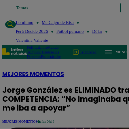
Temas
Lo último
Me Caigo de Risa
Perú Decide 
Lo último
Me Caigo de Risa
Perú Decide 2026
Fútbol peruano
Dólar
Valentina Valiente
Política
Lima
Mundo
Te ayudo
Tendencias
TV en vivo
MENÚ
Deportes
Espectáculos
MEJORES MOMENTOS
Jorge González es ELIMINADO tr
COMPETENCIA: “No imaginaba qu
me iba a apoyar”
MEJORES MOMENTOS
a las 00:19