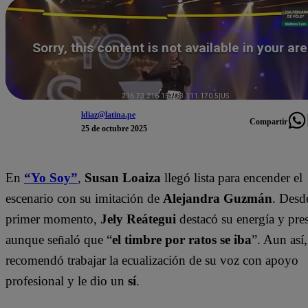
ldiaz@latina.pe
Compartir
25 de octubre 2025
En
“Yo Soy”
,
Susan Loaiza
llegó lista para encender el
escenario con su imitación de
Alejandra Guzmán
. Desd
primer momento,
Jely Reátegui
destacó su energía y pres
aunque señaló que “
el timbre por ratos se iba
”. Aun así,
recomendó trabajar la ecualización de su voz con apoyo
profesional y le dio un
sí
.