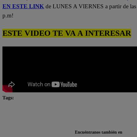
EN ESTE LINK
de LUNES A VIERNES a partir de las
p.m!
ESTE VIDEO TE VA A INTERESAR
Tags:
Carlos Alcántara
Diana Sánchez
Franco Cabre
Jely Reátegui
Ricardo Morán
Yo Soy
Yo Soy Casting
Yo Soy Latina
Yo Soy Perú
Encuéntranos también en