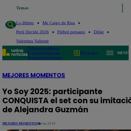
Temas
Lo último
Me Caigo de Risa
Perú Decide 2026
Fútb
Lo último
Me Caigo de Risa
Perú Decide 2026
Fútbol peruano
Dólar
Valentina Valiente
Política
Lima
Mundo
Te ayudo
Tendencias
TV en vivo
MENÚ
Deportes
Espectáculos
MEJORES MOMENTOS
Yo Soy 2025: participante
CONQUISTA el set con su imitaci
de Alejandra Guzmán
MEJORES MOMENTOS
a las 23:54