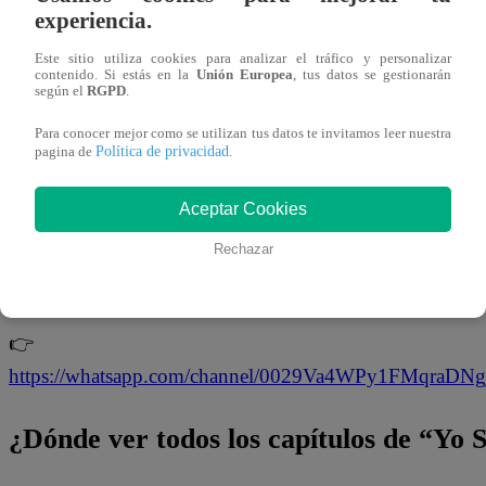
experiencia.
imitación cada vez más sólida? ¡Descúbrelo en
“Yo Soy”
Latina! 🎤✨
Este sitio utiliza cookies para analizar el tráfico y personalizar
contenido. Si estás en la
Unión Europea
, tus datos se gestionarán
según el
RGPD
.
¡No te olvides de unirte a nuestro canal
Para conocer mejor como se utilizan tus datos te invitamos leer nuestra
Política de privacidad
pagina de
.
oficial!
Aceptar Cookies
¡No te pierdas de contenido y noticias
EXCLUSIVAS
!
Rechazar
Interactúa con los talentos, obtén datos inéditos y noticias
última hora.
👉
https://whatsapp.com/channel/0029Va4WPy1FMqraDN
¿Dónde ver todos los capítulos de “Yo 