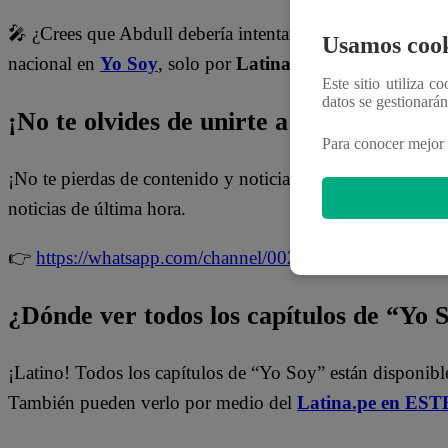
🎤 ¿Crees que Abdull debería intentarlo nuevamente en o
Usamos cook
nacional en
Yo Soy
, solo por
Latina Televisión
.
Este sitio utiliza c
datos se gestionará
¡No te olvides de unirte a nuestro canal 
Para conocer mejor 
¡No te pierdas de contenido y noticias
EXCLUSIVAS
! I
noticias de última hora.
👉
https://whatsapp.com/channel/0029Va4WPy1FMqr
¿Dónde ver todos los capítulos de “Yo 
¡Latino! Todos los capítulos de “Yo Soy” están disponibl
También pueden verlo por medio del
Latina.pe en ESTE