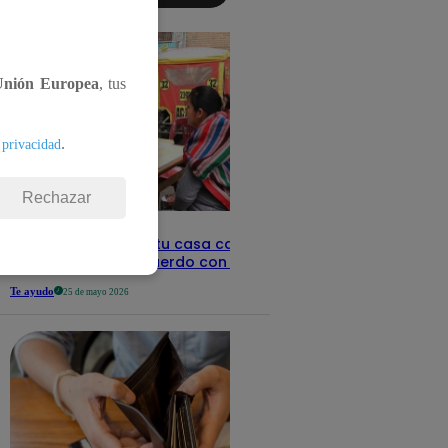
detalles
Unión Europea
, tus
.
 privacidad
Rechazar
Revisa con tu DNI si tu casa califica
como pobre, de acuerdo con el Sisfoh
Te ayudo
25 de mayo 2026