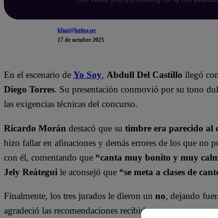
ldiaz@latina.pe
17 de octubre 2025
En el escenario de
Yo Soy
,
Abdull Del Castillo
llegó con
Diego Torres
. Su presentación conmovió por su tono dulc
las exigencias técnicas del concurso.
Ricardo Morán
destacó que su
timbre era parecido al 
hizo fallar en afinaciones y demás errores de los que no p
con él, comentando que
“canta muy bonito y muy calmad
Jely Reátegui
le aconsejó que
“se meta a clases de cant
Finalmente, los tres jurados le dieron un
no
, dejando fuer
agradeció las recomendaciones recibidas.