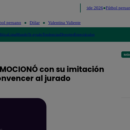
Lo último
Me Caigo de Risa
Perú Decide 2026
Fútbol peruan
bol peruano
Dólar
Valentina Valiente
lítica
Lima
Mundo
Te ayudo
Tendencias
Deportes
Espectáculos
Más
o EMOCIONÓ con su imitación
onvencer al jurado