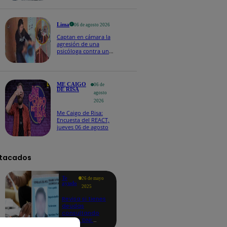
Naldy Saldaña
Lima
06 de agosto 2026
Captan en cámara la
agresión de una
psicóloga contra un
niño con autismo:
madre denuncia
maltratos contínuos
ME CAIGO
06 de
DE RISA
agosto
2026
Me Caigo de Risa:
Encuesta del REACT,
jueves 06 de agosto
tacados
Te
26 de mayo
ayudo
2025
Revisa si tienes
deudas
consultando
con tu DNI:
aquí los