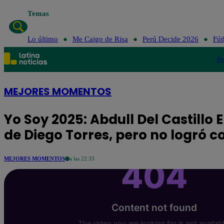
Temas
Lo último
Me Caigo de Risa
Perú Decide 2026
Fút
Po
MEJORES MOMENTOS
Yo Soy 2025: Abdull Del Castill
de Diego Torres, pero no logró c
MEJORES MOMENTOS
a las 22:33