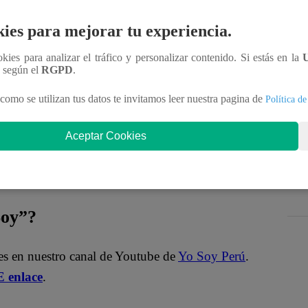
tra temporada? Descúbrelo viendo el talento
ies para mejorar tu experiencia.
ookies para analizar el tráfico y personalizar contenido. Si estás en la
n según el
RGPD
.
oficial!
como se utilizan tus datos te invitamos leer nuestra pagina de
Política de
nteractúa con los talentos, obtén datos inéditos y
Aceptar Cookies
aDNgjzM3Q
Soy”?
es en nuestro canal de Youtube de
Yo Soy Perú
.
 enlace
.