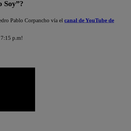
 Soy”?
edro Pablo Corpancho vía el
canal de YouTube de
7:15 p.m!
ra
Jely Reátegui
Ricardo Morán