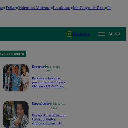
o
Dólar
Valentina Valiente
Lo último
Me Caigo de Risa
Perú Decide
TV en vivo
MENÚ
 vistos ahora
Deportes
06 de agosto
2026
Partidos y tabla de
posiciones del Torneo
Clausura EN VIVO: así
van los equipos en la
fecha 4
Espectáculos
06 de agosto
2026
Dueño de La Bella Luz,
Óscar Custodio,
rompe su silencio tras
denuncia de acoso de