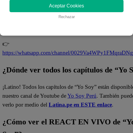
Aceptar Cookies
¡No te pierdas de contenido y noticias
EXCLUSIVAS
!
Rechazar
Interactúa con los talentos, obtén datos inéditos y noticias
última hora.
👉
https://whatsapp.com/channel/0029Va4WPy1FMqraDN
¿Dónde ver todos los capítulos de “Yo 
¡Latino! Todos los capítulos de “Yo Soy” están disponibl
nuestro canal de Youtube de
Yo Soy Perú
. También pued
verlo por medio del
Latina.pe en ESTE enlace
.
¿Cómo ver el REACT EN VIVO de “Y