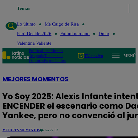
Temas
Lo último
Me Caigo de Risa
Perú Decide 2026
Fútbol
Lo último
Me Caigo de Risa
Perú Decide 2026
Fútbol peruano
Dólar
Valentina Valiente
Política
Lima
Mundo
Te ayudo
Tendencias
TV en vivo
MENÚ
Deportes
Espectáculos
MEJORES MOMENTOS
Yo Soy 2025: Alexis Infante inten
ENCENDER el escenario como D
Yankee, pero no convenció al ju
MEJORES MOMENTOS
a las 22:53