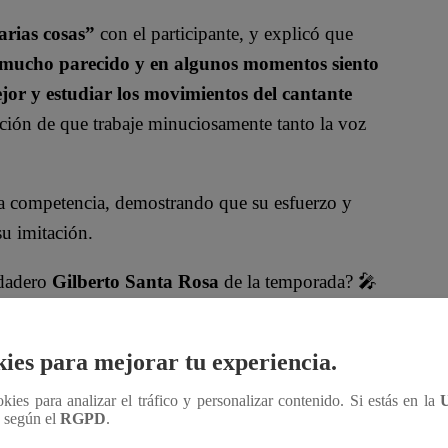
arias cosas”
con el participante, y explicó que
 mucho parecido y en algunos momentos siento
ejor y estudiar los movimientos del cantante
ción de que trabaje minuciosamente tanto la voz
 la competencia, demostrando que su esfuerzo y
su imitación.
rdadero
Gilberto Santa Rosa
de la temporada? 🎤
scubre quién logrará conquistar al jurado con su
ies para mejorar tu experiencia.
oficial!
ookies para analizar el tráfico y personalizar contenido. Si estás en la
n según el
RGPD
.