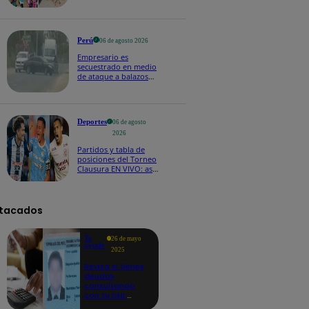
hogares y propició
desprendimientos
Perú
06 de agosto 2026
Empresario es
secuestrado en medio
de ataque a balazos
en Piura | VIDEO
Deportes
06 de agosto
2026
Partidos y tabla de
posiciones del Torneo
Clausura EN VIVO: así
van los equipos en la
fecha 4
tacados
Te
26 de mayo
ayudo
2025
Revisa si tienes
deudas
consultando
con tu DNI:
aquí los