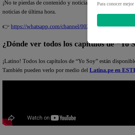
¡No te pierdas de contenido y noticias
EXCLUSIVAS
! I
Para conocer mejor 
noticias de última hora.
👉
https://whatsapp.com/channel/0029Va4WPy1FMqr
¿Dónde ver todos los capítulos de “Yo 
¡Latino! Todos los capítulos de “Yo Soy” están disponibl
También pueden verlo por medio del
Latina.pe en ESTE