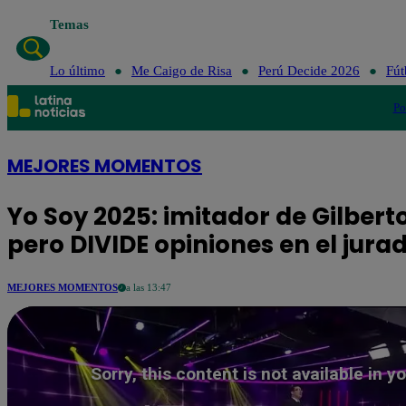
Temas
Lo último
Me Caigo d
Lo último
Me Caigo de Risa
Perú Decide 2026
Fút
Po
MEJORES MOMENTOS
Yo Soy 2025: imitador de Gilber
pero DIVIDE opiniones en el jura
MEJORES MOMENTOS
a las 13:47