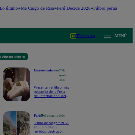
o último
Me Caigo de Risa
Perú Decide 2026
Fútbol peruano
Dólar
TV en vivo
MENÚ
 vistos ahora
Entretenimiento
07 de
agosto
2026
Presentan el libro más
pequeño de la Feria
del Internacional del
Libro de Lima: mide
casi la falange de un
dedo
Perú
06 de agosto 2026
Sismo de magnitud 5.0
en Junín dejó 3
heridos, destruyó