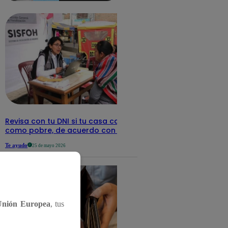
detalles
Revisa con tu DNI si tu casa califica
como pobre, de acuerdo con el Sisfoh
Te ayudo
25 de mayo 2026
Unión Europea
, tus