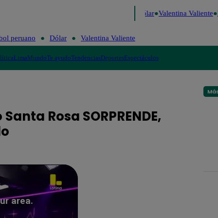
e Risa
Perú Decide 2026
Fútbol peruano
Dólar
Valentina Valiente
L
bol peruano
Dólar
Valentina Valiente
lítica
Lima
Mundo
Te ayudo
Tendencias
Deportes
Espectáculos
Más
to Santa Rosa SORPRENDE,
do