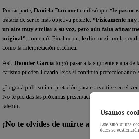
Por su parte,
Daniela Darcourt
confesó que
“le pasan v
trataría de ser lo más objetiva posible.
“Físicamente hay
un aire muy similar a su voz, pero aún falta afinar m
original”
, comentó. Finalmente, le dio un
sí
con la condi
como la interpretación escénica.
Así,
Jhonder García
logró pasar a la siguiente etapa de
carisma pueden llevarlo lejos si continúa perfeccionando 
¿Logrará pulir su interpretación para convertirse en el ve
No te pierdas las próximas presentaciones de
Yo Soy
y de
talento.
Usamos cook
¡No te olvides de unirte a nuestro canal 
Este sitio utiliza c
datos se gestionará