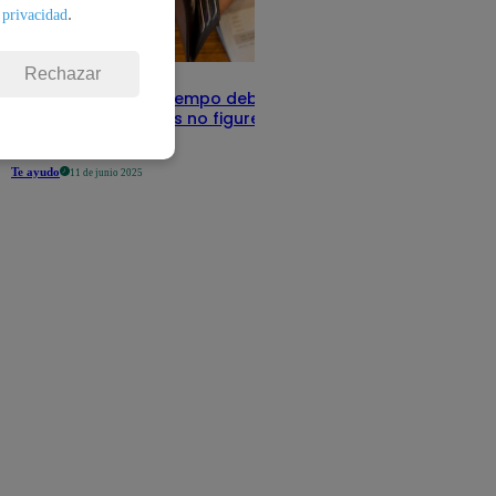
.
 privacidad
Rechazar
Infocorp: ¿Cuánto tiempo debe pasar
para que tus deudas no figuren en su
sistema?
Te ayudo
11 de junio 2025