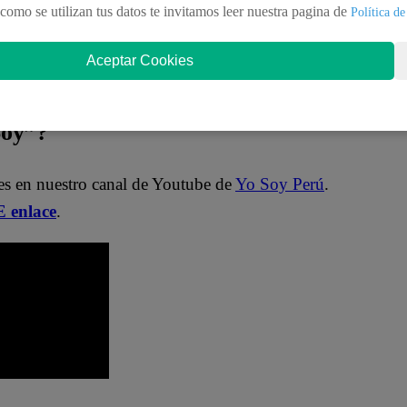
nteractúa con los talentos, obtén datos inéditos y
como se utilizan tus datos te invitamos leer nuestra pagina de
Política de
Aceptar Cookies
aDNgjzM3Q
Soy”?
es en nuestro canal de Youtube de
Yo Soy Perú
.
 enlace
.