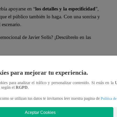
ebía apoyarse en “
los detalles y la especificidad
”,
que el público también lo haga. Con una sonrisa y
 escenario.
emocional de Javier Solís? ¡Descúbrelo en las
oficial!
ies para mejorar tu experiencia.
nteractúa con los talentos, obtén datos inéditos y
ookies para analizar el tráfico y personalizar contenido. Si estás en la
n según el
RGPD
.
aDNgjzM3Q
como se utilizan tus datos te invitamos leer nuestra pagina de
Política de
Soy”?
Aceptar Cookies