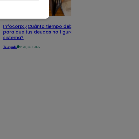
Infocorp: ¿Cuánto tiempo debe pasar
para que tus deudas no figuren en su
sistema?
Te ayudo
11 de junio 2025