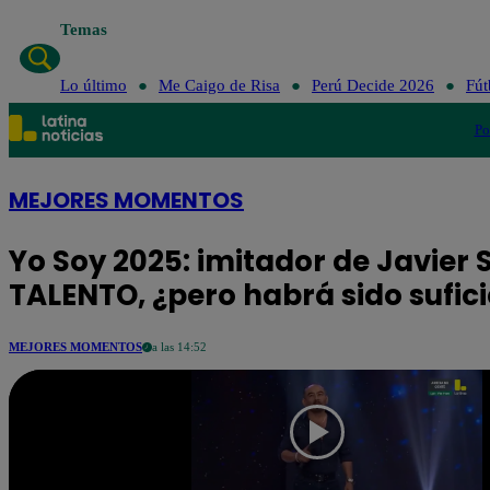
Temas
Lo último
Me Caigo de Risa
Perú Decide 2026
Fút
Po
MEJORES MOMENTOS
Yo Soy 2025: imitador de Javier 
TALENTO, ¿pero habrá sido sufic
MEJORES MOMENTOS
a las 14:52