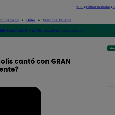
Lo último
Me Caigo de Risa
Perú Decide 2026
Fútbol peruano
Dó
bol peruano
Dólar
Valentina Valiente
lítica
Lima
Mundo
Te ayudo
Tendencias
Deportes
Espectáculos
Más
Solís cantó con GRAN
iente?