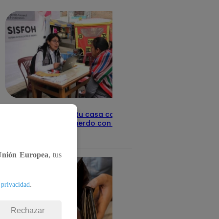
detalles
Revisa con tu DNI si tu casa califica
como pobre, de acuerdo con el Sisfoh
Te ayudo
25 de mayo 2026
Unión Europea
, tus
.
 privacidad
Rechazar