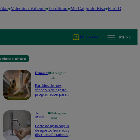
lar
Valentina Valiente
Lo último
Me Caigo de Risa
Perú Decide 202
TV en vivo
MENÚ
 vistos ahora
Deportes
08 de agosto
2026
Partidos de hoy,
sábado 8 de agosto:
programación para
ver fútbol EN VIVO
Te
08 de agosto
ayudo
2026
Corte de agua hoy, 8
de agosto: horarios y
distritos afectados sin
el servicio de Sedapal