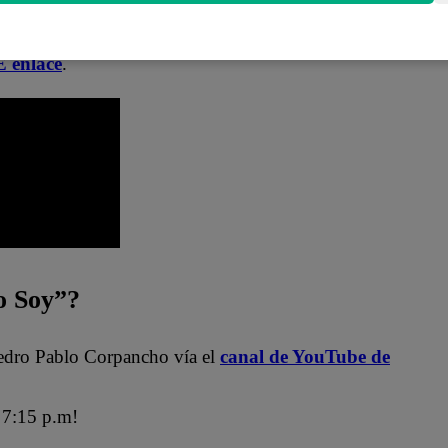
es en nuestro canal de Youtube de
Yo Soy Perú
.
 enlace
.
 Soy”?
edro Pablo Corpancho vía el
canal de YouTube de
7:15 p.m!