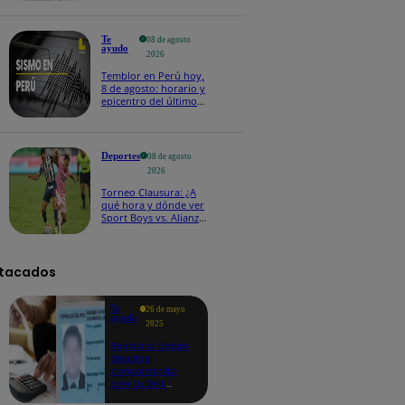
Te
08 de agosto
ayudo
2026
Temblor en Perú hoy,
8 de agosto: horario y
epicentro del último
sismo, según IGP
Deportes
08 de agosto
2026
Torneo Clausura: ¿A
qué hora y dónde ver
Sport Boys vs. Alianza
Lima por la fecha 4?
tacados
Te
26 de mayo
ayudo
2025
Revisa si tienes
deudas
consultando
con tu DNI:
aquí los