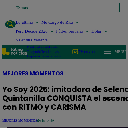
o de Risa
Temas
Perú Decide 2026
Fútbol peruano
Dólar
Valentina Valiente
Lo último
Me Caigo de Risa
Perú Decide 2026
Fútbol peruano
Dólar
Valentina Valiente
Política
Lima
Mundo
Te ayudo
Tendencias
TV en vivo
MENÚ
Deportes
Espectáculos
MEJORES MOMENTOS
Yo Soy 2025: imitadora de Selen
Quintanilla CONQUISTA el escen
con RITMO y CARISMA
MEJORES MOMENTOS
a las 14:39