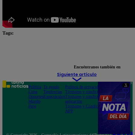
Tags:
Carlos Alcántara
Diana Sánchez
Franco Cabre
Jely Reátegui
Ricardo Morán
Yo Soy
Yo Soy Casting
Yo Soy Latina
Yo Soy Perú
Encuéntranos también en
Siguiente artículo
Teléfono: 219
X
Política
Te ayudo
Política de privacidad
1000
Lima
Tendencias
Términos y condiciones
Av. San
Deportes
Espectáculos
Términos y condiciones
Felipe 968
Mundo
aplicación
Jesús María
Perú
Términos y Condiciones
APP