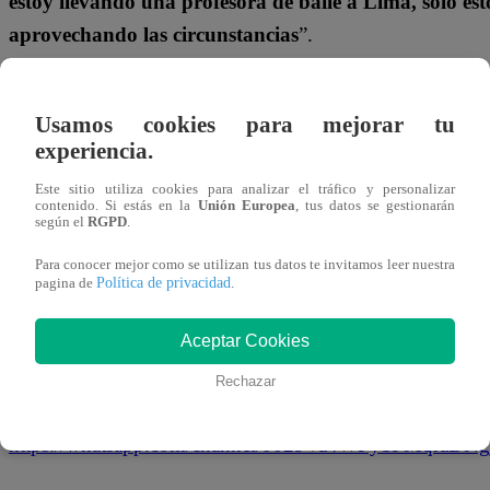
estoy llevando una profesora de baile a Lima, solo est
aprovechando las circunstancias
”.
¿Logrará seguir sorprendiendo al jurado en las próximas 
¡No te pierdas todo lo que ocurre en
“Yo Soy”
!
Usamos cookies para mejorar tu
experiencia.
¡No te olvides de unirte a nuestro canal
Este sitio utiliza cookies para analizar el tráfico y personalizar
contenido. Si estás en la
Unión Europea
, tus datos se gestionarán
oficial!
según el
RGPD
.
Para conocer mejor como se utilizan tus datos te invitamos leer nuestra
Política de privacidad
pagina de
.
¡No te pierdas de contenido y noticias
EXCLUSIVAS
!
Interactúa con los talentos, obtén datos inéditos y noticias
Aceptar Cookies
última hora.
Rechazar
👉
https://whatsapp.com/channel/0029Va4WPy1FMqraDN