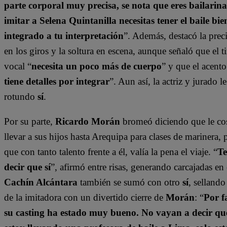
parte corporal muy precisa, se nota que eres bailarin
imitar a Selena Quintanilla necesitas tener el baile bie
integrado a tu interpretación
”. Además, destacó la prec
en los giros y la soltura en escena, aunque señaló que el 
vocal “
necesita un poco más de cuerpo
” y que el acento
tiene detalles por integrar
”. Aun así, la actriz y jurado l
rotundo
sí
.
Por su parte,
Ricardo Morán
bromeó diciendo que le co
llevar a sus hijos hasta Arequipa para clases de marinera, 
que con tanto talento frente a él, valía la pena el viaje. “
Te
decir que sí
”, afirmó entre risas, generando carcajadas en e
Cachín Alcántara
también se sumó con otro
sí
, sellando
de la imitadora con un divertido cierre de
Morán
: “
Por f
su casting ha estado muy bueno. No vayan a decir q