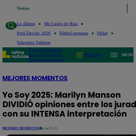
Temas
Lo último
Me Caigo de Risa
Perú Decide 20
Lo último
Me Caigo de Risa
Perú Decide 2026
Fútbol peruano
Dólar
Valentina Valiente
Política
Lima
Mundo
Te ayudo
Tendencias
TV en vivo
MENÚ
Deportes
Espectáculos
MEJORES MOMENTOS
Yo Soy 2025: Marilyn Manson
DIVIDIÓ opiniones entre los jura
con su INTENSA interpretación
MEJORES MOMENTOS
a las 23:41