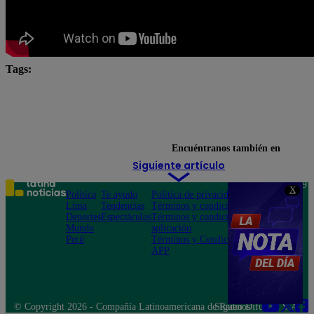
Tags:
Carlos Alcántara
Diana Sánchez
Franco Cabre
Jely Reátegui
Ricardo Morán
Yo Soy
Yo Soy Casting
Yo Soy Latina
Yo Soy Perú
Encuéntranos también en
Siguiente artículo
Teléfono: 219
X
Política
Te ayudo
Política de privacidad
1000
Lima
Tendencias
Términos y condiciones
Av. San
Deportes
Espectáculos
Términos y condiciones
Felipe 968
Mundo
aplicación
Jesús María
Perú
Términos y Condiciones
APP
© Copyright 2026 - Compañía Latinoamericana de Radio Difusión S.A.
Síguenos