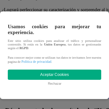
¿Logrará perfeccionar su caracterización y sorprender al j
en su próxima presentación? 🤘 ¡Descúbrelo en los siguie
episodios de
“Yo Soy”
!
Usamos cookies para mejorar tu
experiencia.
¡No te olvides de unirte a nuestro canal
Este sitio utiliza cookies para analizar el tráfico y personalizar
contenido. Si estás en la
Unión Europea
, tus datos se gestionarán
oficial!
según el
RGPD
.
Para conocer mejor como se utilizan tus datos te invitamos leer nuestra
Política de privacidad
¡No te pierdas de contenido y noticias
EXCLUSIVAS
!
pagina de
.
Interactúa con los talentos, obtén datos inéditos y noticias
Aceptar Cookies
última hora.
Rechazar
👉
https://whatsapp.com/channel/0029Va4WPy1FMqraDN