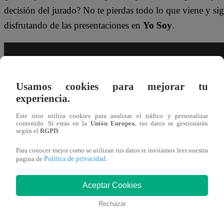
decisión del jurado? No te pierdas todo lo que viene y si
disfrutando de las presentaciones en
Yo Soy
.
Usamos cookies para mejorar tu
experiencia.
Este sitio utiliza cookies para analizar el tráfico y personalizar
contenido. Si estás en la
Unión Europea
, tus datos se gestionarán
según el
RGPD
.
¡No te olvides de unirte a nuestro canal
Para conocer mejor como se utilizan tus datos te invitamos leer nuestra
Política de privacidad
pagina de
.
oficial!
Aceptar Cookies
¡No te pierdas de contenido y noticias
EXCLUSIVAS
!
Rechazar
Interactúa con los talentos, obtén datos inéditos y noticias
última hora.