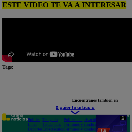
ESTE VIDEO TE VA A INTERESAR
Tags:
Carlos Alcántara
Diana Sánchez
Franco Cabre
Jely Reátegui
Ricardo Morán
Yo Soy
Yo Soy Casting
Yo Soy Latina
Yo Soy Perú
Encuéntranos también en
Siguiente artículo
Teléfono: 219
X
Política
Te ayudo
Política de privacidad
1000
Lima
Tendencias
Términos y condiciones
Av. San
Deportes
Espectáculos
Términos y condiciones
Felipe 968