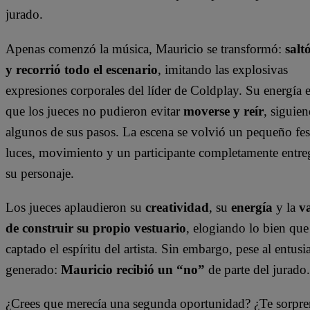
jurado.
Apenas comenzó la música, Mauricio se transformó:
salt
y recorrió todo el escenario
, imitando las explosivas
expresiones corporales del líder de Coldplay. Su energía e
que los jueces no pudieron evitar
moverse y reír
, siguie
algunos de sus pasos. La escena se volvió un pequeño fest
luces, movimiento y un participante completamente entre
su personaje.
Los jueces aplaudieron su
creatividad
, su
energía
y la
v
de construir su propio vestuario
, elogiando lo bien que
captado el espíritu del artista. Sin embargo, pese al entus
generado:
Mauricio recibió un “no”
de parte del jurado.
¿Crees que merecía una segunda oportunidad? ¿Te sorpre