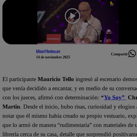
ldiaz@latina.pe
Compartir
14 de noviembre 2025
El participante
Mauricio Tello
ingresó al escenario demo
que venía decidido a encantar, y en medio de su conversa
con los jueces, afirmó con determinación:
“
Yo Soy”
Chr
Martin
. Desde el inicio, hubo risas, curiosidad y elogios 
notar que él mismo había creado su propio vestuario, exp
que lo armó de manera “rudimentaria” con materiales de 
librería cerca de su casa, detalle que sorprendió positivam