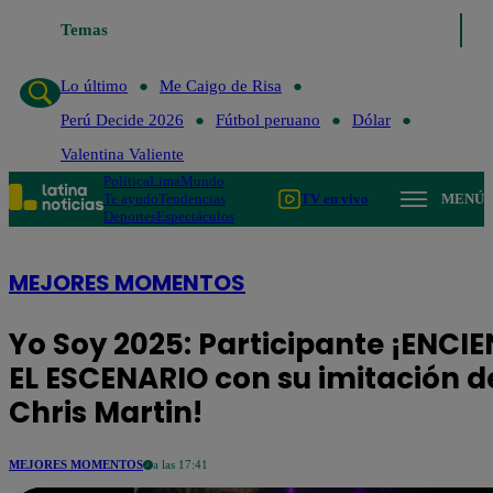
Temas
Lo último
Me Caigo de Risa
Pe
Lo último
Me Caigo de Risa
Perú Decide 2026
Fútbol peruano
Dólar
Valentina Valiente
Política
Lima
Mundo
Te ayudo
Tendencias
TV en vivo
MENÚ
Deportes
Espectáculos
MEJORES MOMENTOS
Yo Soy 2025: Participante ¡ENCI
EL ESCENARIO con su imitación d
Chris Martin!
MEJORES MOMENTOS
a las 17:41