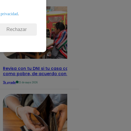
detalles
.
 privacidad
Rechazar
Revisa con tu DNI si tu casa califica
como pobre, de acuerdo con el Sisfoh
Te ayudo
25 de mayo 2026