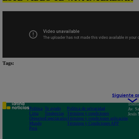
Tags:
Carlos Alcántara
Diana Sánchez
Franco Cabre
Yo Soy
Yo Soy Latina
Siguiente a
Teléf
Política
Te ayudo
Política de privacidad
Av. Sa
Lima
Tendencias
Términos y condiciones
Jesús 
Deportes
Espectáculos
Términos y condiciones aplicación
Mundo
Términos y Condiciones APP
Perú