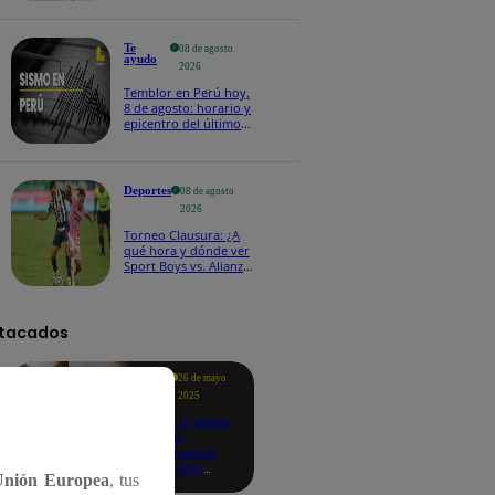
Te
08 de agosto
ayudo
2026
Temblor en Perú hoy,
8 de agosto: horario y
epicentro del último
sismo, según IGP
Deportes
08 de agosto
2026
Torneo Clausura: ¿A
qué hora y dónde ver
Sport Boys vs. Alianza
Lima por la fecha 4?
tacados
Te
26 de mayo
ayudo
2025
Revisa si tienes
deudas
consultando
con tu DNI:
Unión Europea
, tus
aquí los