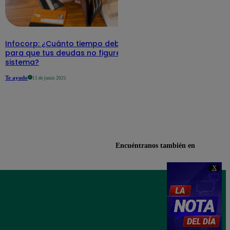
Infocorp: ¿Cuánto tiempo debe pasar
para que tus deudas no figuren en su
sistema?
Te ayudo
11 de junio 2025
Encuéntranos también en
X