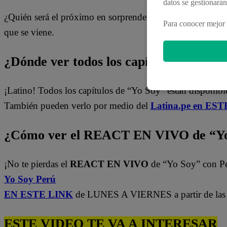
datos se gestionará
¿Quién será el próximo en sorprender en el escenario? No 
Para conocer mejor 
que se viene.
¿Dónde ver todos los capítulos de “Yo 
¡Latino! Todos los capítulos de “Yo Soy” están disponibl
También pueden verlo por medio del
Latina.pe en ESTE
¿Cómo ver el REACT EN VIVO de “Yo
¡No te pierdas el
REACT EN VIVO
de “Yo Soy” con P
Yo Soy Perú
EN ESTE LINK
de LUNES A VIERNES a partir de las 
ESTE VIDEO TE VA A INTERESAR