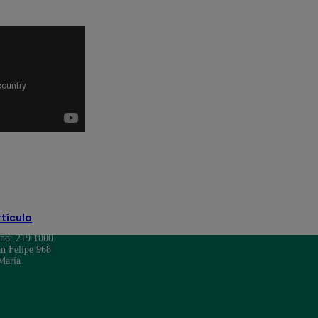
ra
Maricarmen Marín
Ricardo Morán
rtículo
ono: 219 1000
n Felipe 968
María