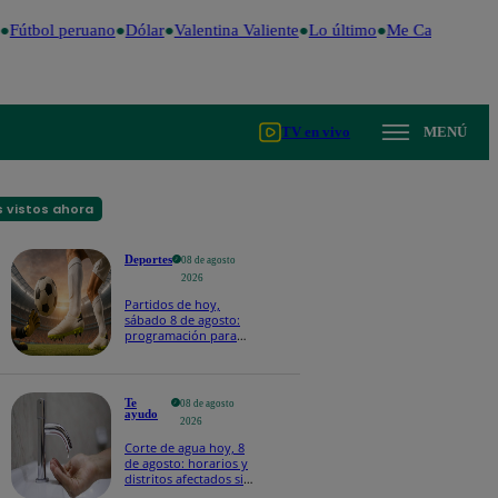
Fútbol peruano
Dólar
Valentina Valiente
Lo último
Me Caigo de Ris
TV en vivo
MENÚ
 vistos ahora
Deportes
08 de agosto
2026
Partidos de hoy,
sábado 8 de agosto:
programación para
ver fútbol EN VIVO
Te
08 de agosto
ayudo
2026
Corte de agua hoy, 8
de agosto: horarios y
distritos afectados sin
el servicio de Sedapal