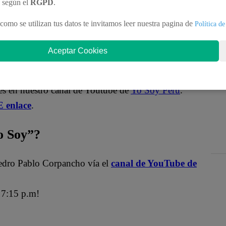
n según el
RGPD
.
te pierdas las galas de
Yo Soy
y descubre todo lo
como se utilizan tus datos te invitamos leer nuestra pagina de
Política de
Aceptar Cookies
Soy”?
es en nuestro canal de Youtube de
Yo Soy Perú
.
 enlace
.
 Soy”?
edro Pablo Corpancho vía el
canal de YouTube de
7:15 p.m!