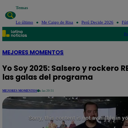
Temas
Lo último
Me Caigo de Risa
Perú Decide 2026
Fút
Po
MEJORES MOMENTOS
Yo Soy 2025: Salsero y rockero 
las galas del programa
MEJORES MOMENTOS
a las 20:51