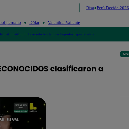
Lo último
Me Caigo de Risa
Perú Decide 2026
bol peruano
Dólar
Valentina Valiente
lítica
Lima
Mundo
Te ayudo
Tendencias
Deportes
Espectáculos
Más
RECONOCIDOS clasificaron a