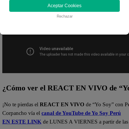
¡Latino! Todos los capítulos de “Yo Soy” están disponibl
Aceptar Cookies
canal de Youtube de
Yo Soy Perú
. También pueden verl
Rechazar
del
Latina.pe en ESTE enlace
.
¿Cómo ver el REACT EN VIVO de “Yo
¡No te pierdas el
REACT EN VIVO
de “Yo Soy” con P
Corpancho vía el
canal de YouTube de Yo Soy Perú
EN ESTE LINK
de LUNES A VIERNES a partir de las 