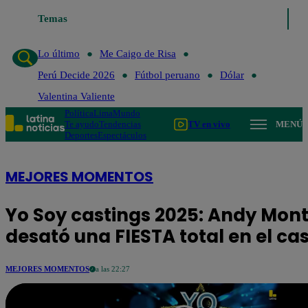
Lo último
Temas
Me Caigo de Risa
Perú Decide 2026
Fútbol peruano
Lo último
Me Caigo de Risa
Perú Decide 2026
Fútbol peruano
Dólar
Valentina Valiente
Política
Lima
Mundo
Te ayudo
Tendencias
TV en vivo
MENÚ
Deportes
Espectáculos
MEJORES MOMENTOS
Yo Soy castings 2025: Andy Mon
desató una FIESTA total en el ca
MEJORES MOMENTOS
a las 22:27