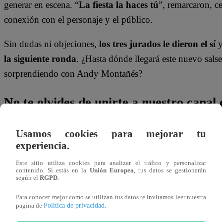
generar en escena. “
La fiesta la haces tú
”, remarcaron, c
conexión con el personaje y el público.
Sin dudas ni objeciones,
los tres jurados le dieron el sí
la siguiente ronda
. ¿Hasta dónde llegará este nuevo sals
sorprendiendo con Andy Montañés?
No te olvides de unirte a nuestro canal o
¡No te pierdas de contenido y noticias
EXCLUSIVAS
! I
Usamos cookies para mejorar tu
experiencia.
los talentos, obtén datos inéditos y noticias de última hora
Este sitio utiliza cookies para analizar el tráfico y personalizar
👉
https://whatsapp.com/channel/0029Va4WPy1F
contenido. Si estás en la
Unión Europea
, tus datos se gestionarán
según el
RGPD
.
¿Dónde ver todos los capítulos de “Yo 
Para conocer mejor como se utilizan tus datos te invitamos leer nuestra
Política de privacidad
pagina de
.