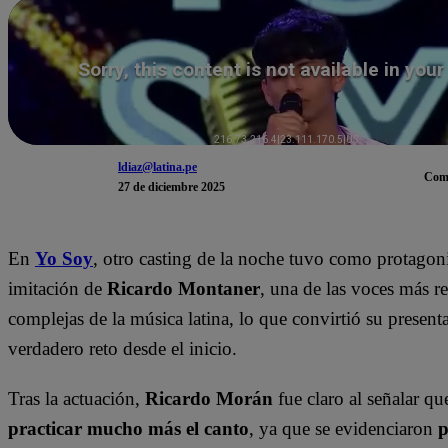
ldiaz@latina.pe
Com
27 de diciembre 2025
En
Yo Soy
, otro casting de la noche tuvo como protagoni
imitación de
Ricardo Montaner
, una de las voces más r
complejas de la música latina, lo que convirtió su present
verdadero reto desde el inicio.
Tras la actuación,
Ricardo Morán
fue claro al señalar qu
practicar mucho más el canto
, ya que se evidenciaron
p