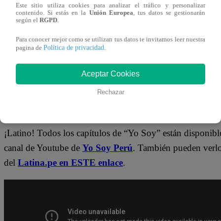
No te olvides de unirte a nuestro canal o
Este sitio utiliza cookies para analizar el tráfico y personalizar
contenido. Si estás en la
Unión Europea
, tus datos se gestionarán
según el
RGPD
.
¡No te pierdas de contenido y noticias
EXCLUSIVAS
! I
Para conocer mejor como se utilizan tus datos te invitamos leer nuestra
Política de privacidad
pagina de
.
los talentos, obtén datos inéditos y noticias de última hora
Aceptar Cookies
👉
https://whatsapp.com/channel/0029Va4WPy1F
Rechazar
¿Dónde ver todos los capítulos de “Yo 
¡Latino! Todos los capítulos de “Yo Soy” están disponibl
canal de Youtube de
Yo Soy Perú
. También pueden verl
del
Latina.pe en ESTE enlace
.