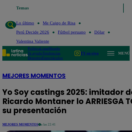
Temas
Lo último
Me Caig
Lo último
Me Caigo de Risa
Perú Decide 2026
Fútbol peruano
Dólar
Valentina Valiente
Política
Lima
Mundo
Te ayudo
Tendencias
TV en vivo
MENÚ
Deportes
Espectáculos
MEJORES MOMENTOS
Yo Soy castings 2025: imitador d
Ricardo Montaner lo ARRIESGA 
su presentación
MEJORES MOMENTOS
a las 22:41