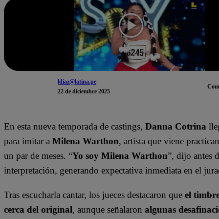
ldiaz@latina.pe
Com
22 de diciembre 2025
En esta nueva temporada de castings,
Danna Cotrina
lle
para imitar a
Milena Warthon
, artista que viene practic
un par de meses. “
Yo soy Milena Warthon
”, dijo antes d
interpretación, generando expectativa inmediata en el jur
Tras escucharla cantar, los jueces destacaron que
el timbr
cerca del original
, aunque señalaron
algunas desafinacio