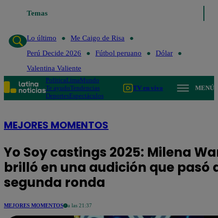
Temas
Lo último
Me Caigo de Risa
Perú D
Lo último
Me Caigo de Risa
Perú Decide 2026
Fútbol peruano
Dólar
Valentina Valiente
Política
Lima
Mundo
Te ayudo
Tendencias
TV en vivo
MENÚ
Deportes
Espectáculos
MEJORES MOMENTOS
Yo Soy castings 2025: Milena W
brilló en una audición que pasó 
segunda ronda
MEJORES MOMENTOS
a las 21:37