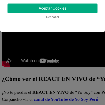
Aceptar Cookies
¡Latino! Todos los capítulos de “Yo Soy” están disponibl
canal de Youtube de
Yo Soy Perú
. También pueden verl
Rechazar
del
Latina.pe en ESTE enlace
.
¿Cómo ver el REACT EN VIVO de “Yo
¡No te pierdas el
REACT EN VIVO
de “Yo Soy” con P
Corpancho vía el
canal de YouTube de Yo Soy Perú