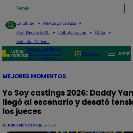
Lo último
Temas
Me Caigo de Risa
Perú Decide 2026
Fútbol peruano
Dólar
Lo último
Me Caigo de Risa
Perú Decide 2026
Fútbol peruano
Dólar
Valentina Valiente
Política
Lima
Mundo
Te ayudo
Tendencias
TV en vivo
MENÚ
Deportes
Espectáculos
MEJORES MOMENTOS
Yo Soy castings 2026: Daddy Ya
llegó al escenario y desató tens
los jueces
MEJORES MOMENTOS
a las 22:26