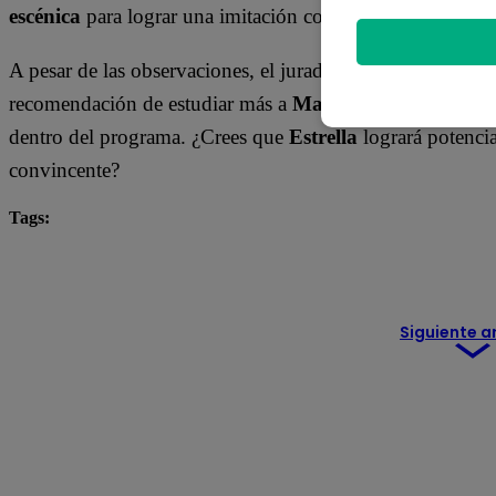
escénica
para lograr una imitación completa y no solo un
A pesar de las observaciones, el jurado valoró su talento 
recomendación de estudiar más a
Marisela
, especialmente
dentro del programa. ¿Crees que
Estrella
logrará potencia
convincente?
Tags:
Carlos Alcántara
Diana Sánchez
Franco Cabre
Yo Soy Latina
Yo Soy Perú
Yo Soy. yo soy castin
Siguiente a