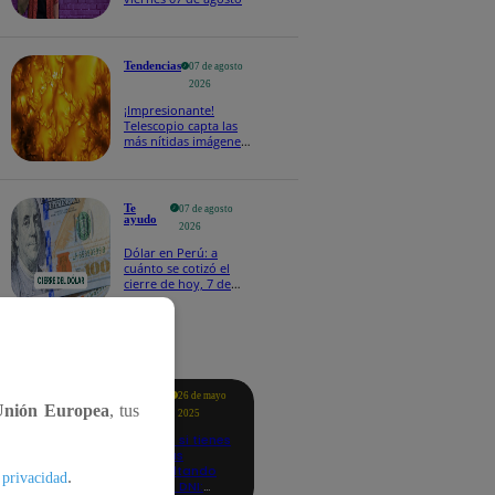
Tendencias
07 de agosto
2026
¡Impresionante!
Telescopio capta las
más nítidas imágenes
de lo que ocurre en la
superficie del Sol
Te
07 de agosto
ayudo
2026
Dólar en Perú: a
cuánto se cotizó el
cierre de hoy, 7 de
agosto de 2026
tacados
Te
26 de mayo
ayudo
Unión Europea
, tus
2025
Revisa si tienes
deudas
consultando
.
 privacidad
con tu DNI: