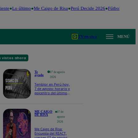
iente
Lo último
Me Caigo de Risa
Perú Decide 2026
Fútbol peruano
TV en vivo
MENÚ
 vistos ahora
Te
07 de agosto
ayudo
2026
Temblor en Perú hoy,
7 de agosto: horario y
epicentro del último
sismo, según IGP
ME CAIGO
07 de
DE RISA
agosto
2026
Me Caigo de Risa:
Encuesta del REACT,
viernes 07 de agosto