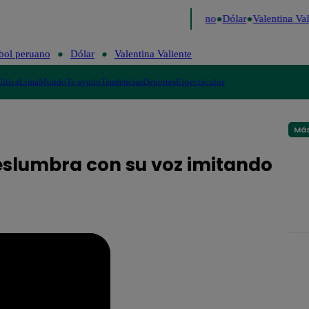
aigo de Risa
Perú Decide 2026
Fútbol peruano
Dólar
Valentina Val
bol peruano
Dólar
Valentina Valiente
lítica
Lima
Mundo
Te ayudo
Tendencias
Deportes
Espectáculos
Más
deslumbra con su voz imitando