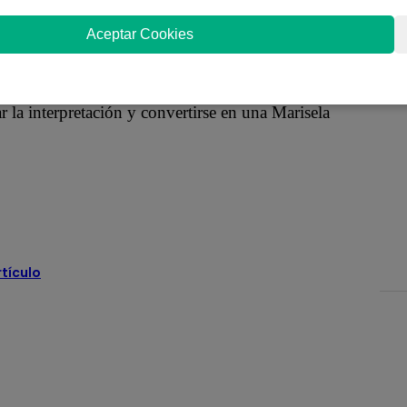
a buena ejecución musical.
Aceptar Cookies
y experiencia, otorgándole dos sí, con la
 su estilo y época, para no perder a una artista sólida
r la interpretación y convertirse en una Marisela
ra
Jely Reátegui
Ricardo Morán
gs
rtículo