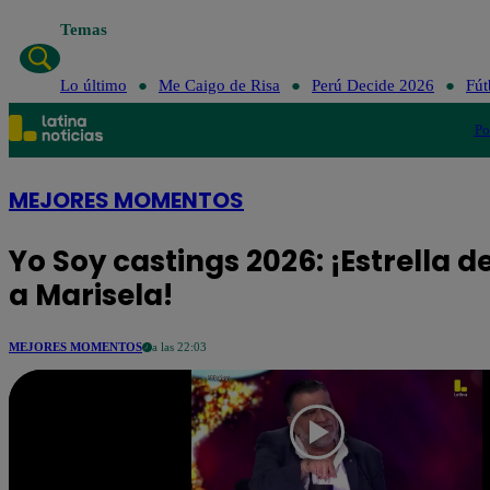
Temas
Lo último
Me C
Lo último
Me Caigo de Risa
Perú Decide 2026
Fút
Po
MEJORES MOMENTOS
Yo Soy castings 2026: ¡Estrella 
a Marisela!
MEJORES MOMENTOS
a las 22:03