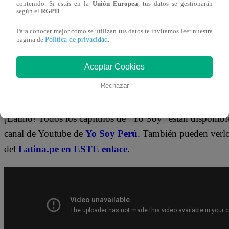
contenido. Si estás en la
Unión Europea
, tus datos se gestionarán
según el
RGPD
.
¡No te pierdas de contenido y noticias
EXCLUSIVAS
! I
Para conocer mejor como se utilizan tus datos te invitamos leer nuestra
los talentos, obtén datos inéditos y noticias de última hora
Política de privacidad
pagina de
.
👉
https://whatsapp.com/channel/0029Va4WPy1F
Aceptar Cookies
¿Dónde ver todos los capítulos de “Yo 
Rechazar
¡Latino! Todos los capítulos de “Yo Soy” están disponibl
canal de Youtube de
Yo Soy Perú
. También pueden verl
del
Latina.pe en ESTE enlace
.