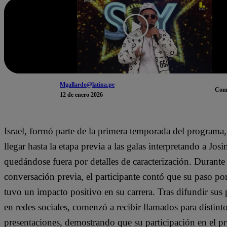
Mgallardo@latina.pe
Com
12 de enero 2026
Israel, formó parte de la primera temporada del programa
llegar hasta la etapa previa a las galas interpretando a Josi
quedándose fuera por detalles de caracterización. Durante 
conversación previa, el participante contó que su paso por
tuvo un impacto positivo en su carrera. Tras difundir sus 
en redes sociales, comenzó a recibir llamados para distint
presentaciones, demostrando que su participación en el p