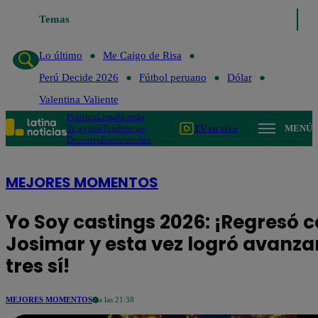
Temas
Lo último
Me Caig
Lo último
Me Caigo de Risa
Perú Decide 2026
Fútbol peruano
Dólar
Valentina Valiente
Política
Lima
Mundo
Te ayudo
Tendencias
TV en vivo
MENÚ
Deportes
Espectáculos
MEJORES MOMENTOS
Yo Soy castings 2026: ¡Regresó
Josimar y esta vez logró avanza
tres sí!
MEJORES MOMENTOS
a las 21:38