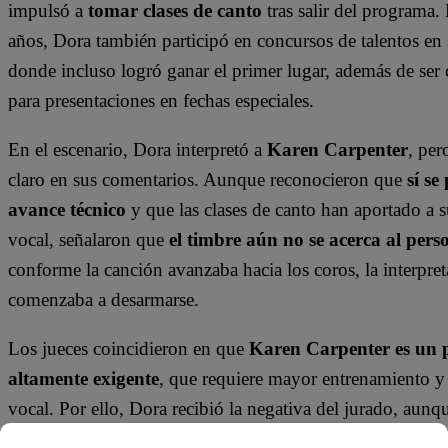
impulsó a
tomar clases de canto
tras salir del programa.
años, Dora también participó en concursos de talentos en 
donde incluso logró ganar el primer lugar, además de se
para presentaciones en fechas especiales.
En el escenario, Dora interpretó a
Karen Carpenter
, per
claro en sus comentarios. Aunque reconocieron que
sí se
avance técnico
y que las clases de canto han aportado a s
vocal, señalaron que
el timbre aún no se acerca al pers
conforme la canción avanzaba hacia los coros, la interpre
comenzaba a desarmarse.
Los jueces coincidieron en que
Karen Carpenter es un 
altamente exigente
, que requiere mayor entrenamiento 
vocal. Por ello, Dora recibió la negativa del jurado, aunq
que
no está desprovista de técnica
y que su progreso es 