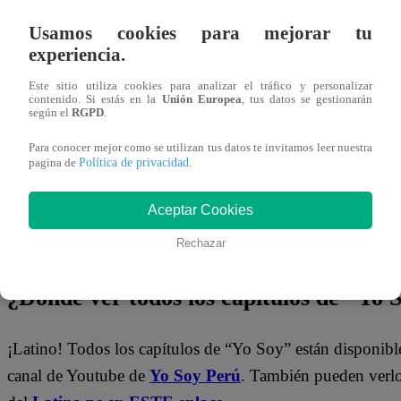
¿Crees que Dora debería seguir preparándose y regresar 
Usamos cookies para mejorar tu
Karen Carpenter? ¿O debería apostar por un nuevo person
experiencia.
futuro?
Este sitio utiliza cookies para analizar el tráfico y personalizar
contenido. Si estás en la
Unión Europea
, tus datos se gestionarán
según el
RGPD
.
No te olvides de unirte a nuestro canal o
Para conocer mejor como se utilizan tus datos te invitamos leer nuestra
Política de privacidad
pagina de
.
¡No te pierdas de contenido y noticias
EXCLUSIVAS
! I
los talentos, obtén datos inéditos y noticias de última hora
Aceptar Cookies
Rechazar
👉
https://whatsapp.com/channel/0029Va4WPy1F
¿Dónde ver todos los capítulos de “Yo 
¡Latino! Todos los capítulos de “Yo Soy” están disponibl
canal de Youtube de
Yo Soy Perú
. También pueden verl