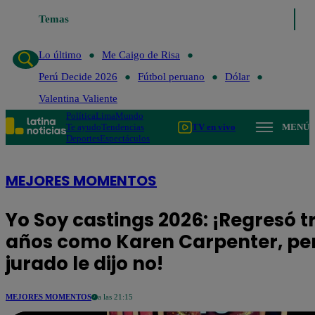
Lo último
Temas
Me Caigo de Risa
Perú Decide 2026
Fútbol peruano
D
Lo último
Me Caigo de Risa
Perú Decide 2026
Fútbol peruano
Dólar
Valentina Valiente
Política
Lima
Mundo
Te ayudo
Tendencias
TV en vivo
MENÚ
Deportes
Espectáculos
MEJORES MOMENTOS
Yo Soy castings 2026: ¡Regresó t
años como Karen Carpenter, per
jurado le dijo no!
MEJORES MOMENTOS
a las 21:15