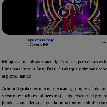
Mgallardo@latina.pe
Com
10 de enero 2026
Milagros
, una obstetra arequipeña que superó el precasti
Lima para imitar a
Susy Díaz
. Su energía y simpatía con
el primer saludo.
Adolfo Aguilar
reconoció su encanto, aunque señaló qu
verse ni escucharse al personaje
, algo clave en el prog
jurados coincidieron en que
la imitación necesitaba m