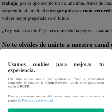
trabajo
, por lo que recibió un no unánime. Antes de irse
sorprendió al jurado al
entregar pulseras como recuerd
volver mejor preparada en el futuro.
¿Te gustó su actitud? ¿Crees que debería regresar más ade
No te olvides de unirte a nuestro canal o
¡No te pierdas de contenido y noticias
EXCLUSIVAS
! I
Usamos cookies para mejorar tu
los talentos, obtén datos inéditos y noticias de última hora
experiencia.
👉
https://whatsapp.com/channel/0029Va4WPy1F
Este sitio utiliza cookies para analizar el tráfico y personalizar
contenido. Si estás en la
Unión Europea
, tus datos se gestionarán
según el
RGPD
.
¿Dónde ver todos los capítulos de “Yo 
Para conocer mejor como se utilizan tus datos te invitamos leer nuestra
Política de privacidad
pagina de
.
¡Latino! Todos los capítulos de “Yo Soy” están disponibl