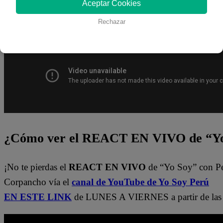
Aceptar Cookies
canal de Youtube de
Yo Soy Perú
. También pueden verl
del
Latina.pe en ESTE enlace
.
Rechazar
¿Cómo ver el REACT EN VIVO de “Yo
¡No te pierdas el
REACT EN VIVO
de “Yo Soy” con P
Corpancho vía el
canal de YouTube de Yo Soy Perú
EN ESTE LINK
de LUNES A VIERNES a partir de las 