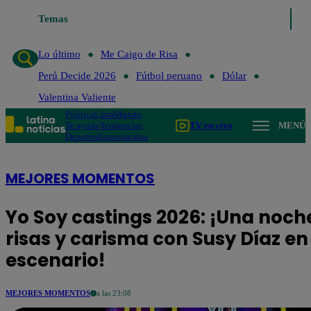
Temas
Lo último
Me Caigo de Risa
Perú
Lo último
Me Caigo de Risa
Perú Decide 2026
Fútbol peruano
Dólar
Valentina Valiente
Política
Lima
Mundo
Te ayudo
Tendencias
TV en vivo
MENÚ
Deportes
Espectáculos
MEJORES MOMENTOS
Yo Soy castings 2026: ¡Una noch
risas y carisma con Susy Díaz en 
escenario!
MEJORES MOMENTOS
a las 23:08