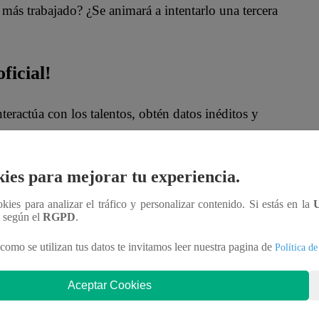
ás trabajado? ¿Se animará a intentarlo una tercera
ficial!
nteractúa con los talentos, obtén datos inéditos y
MqraDNgjzM3Q
ies para mejorar tu experiencia.
ookies para analizar el tráfico y personalizar contenido. Si estás en la
Soy”?
n según el
RGPD
.
como se utilizan tus datos te invitamos leer nuestra pagina de
Política de
les en nuestro canal de Youtube de
Yo Soy Perú
.
 enlace
.
Aceptar Cookies