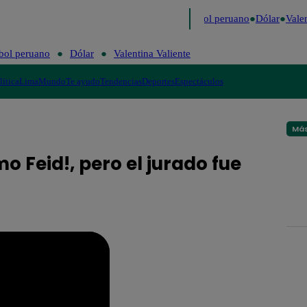
mo
Me Caigo de Risa
Perú Decide 2026
Fútbol peruano
Dólar
Valent
bol peruano
Dólar
Valentina Valiente
lítica
Lima
Mundo
Te ayudo
Tendencias
Deportes
Espectáculos
Más
o Feid!, pero el jurado fue