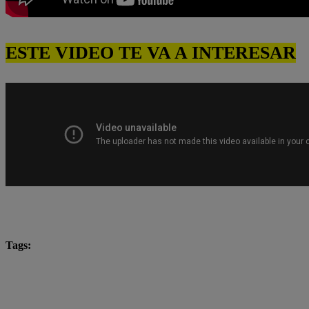
ESTE VIDEO TE VA A INTERESAR
Tags:
Carlos Alcántara
Diana Sánchez
Franco Cabre
Yo Soy
yo soy castings
Yo Soy Latina
Yo 