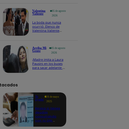
los 63 años en un
accidente de tránsito
Valentina
05 de agosto
Valiente
2026
La boda que nunca
ocurrió: Elenco de
Valentina Valiente
revela cómo se grabó
el arresto de Wilfredo
Arriba Mi
05 de agosto
Gente
2026
¡Madre imita a Laura
Pausini en los buses
para sacar adelante a
sus hijos y se hace
viral!
tacados
Te
26 de mayo
ayudo
2025
Revisa si tienes
deudas
consultando
con tu DNI:
aquí los
detalles