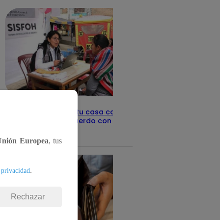
Revisa con tu DNI si tu casa califica
como pobre, de acuerdo con el Sisfoh
Te ayudo
25 de mayo 2026
Unión Europea
, tus
.
 privacidad
Rechazar