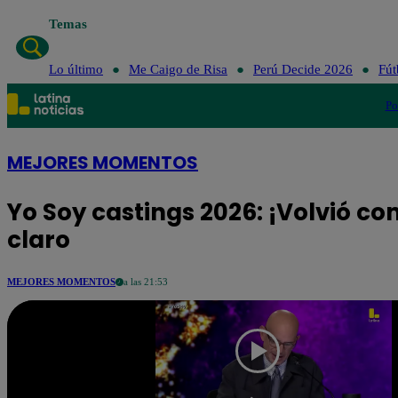
Temas
Lo últi
Lo último
Me Caigo de Risa
Perú Decide 2026
Fút
Po
MEJORES MOMENTOS
Yo Soy castings 2026: ¡Volvió com
claro
MEJORES MOMENTOS
a las 21:53