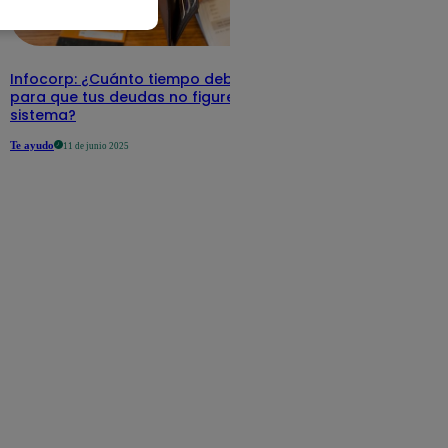
Infocorp: ¿Cuánto tiempo debe pasar
para que tus deudas no figuren en su
sistema?
Te ayudo
11 de junio 2025