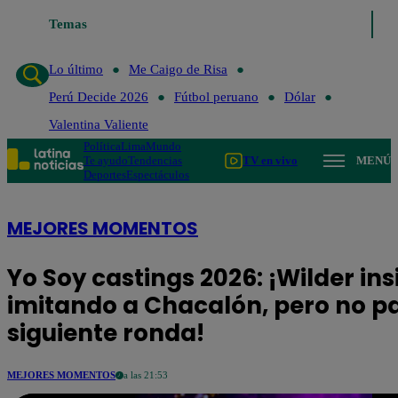
mo
Me Caigo de Risa
Temas
Perú Decide 2026
Fútbol peruano
Dólar
Valent
Lo último
Me Caigo de Risa
Perú Decide 2026
Fútbol peruano
Dólar
Valentina Valiente
Política
Lima
Mundo
Te ayudo
Tendencias
TV en vivo
MENÚ
Deportes
Espectáculos
MEJORES MOMENTOS
Yo Soy castings 2026: ¡Wilder ins
imitando a Chacalón, pero no pa
siguiente ronda!
MEJORES MOMENTOS
a las 21:53