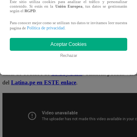
Este sitio utiliza cookies para analizar el tráfico y personalizar
¡No te pierdas de contenido y noticias
EXCLUSIVAS
! I
contenido. Si estás en la
Unión Europea
, tus datos se gestionarán
según el
RGPD
.
los talentos, obtén datos inéditos y noticias de última hora
Para conocer mejor como se utilizan tus datos te invitamos leer nuestra
Política de privacidad
👉
https://whatsapp.com/channel/0029Va4WPy1F
pagina de
.
Aceptar Cookies
¿Dónde ver todos los capítulos de “Yo 
Rechazar
¡Latino! Todos los capítulos de “Yo Soy” están disponibl
canal de Youtube de
Yo Soy Perú
. También pueden verl
del
Latina.pe en ESTE enlace
.