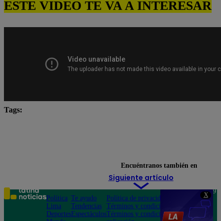
ESTE VIDEO TE VA A INTERESAR
Tags:
Carlos Alcántara
Diana Sánchez
Franco Cabre
Jely Reátegui
Ricardo Morán
Yo Soy Latina
Yo Soy Perú
Yo Soy. yo soy castings
Encuéntranos también en
Siguiente artículo
Teléfono: 219
X
Política
Te ayudo
Política de privacidad
1000
Lima
Tendencias
Términos y condiciones
Av. San
Deportes
Espectáculos
Términos y condiciones
Felipe 968