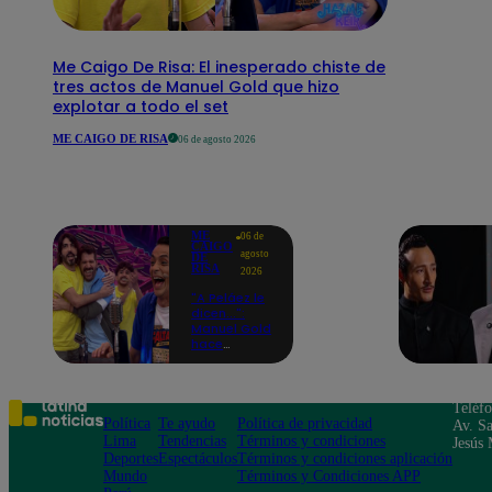
Me Caigo De Risa: El inesperado chiste de
tres actos de Manuel Gold que hizo
explotar a todo el set
ME CAIGO DE RISA
06 de agosto 2026
ME
06 de
CAIGO
agosto
DE
RISA
2026
"A Peláez le
dicen...":
Manuel Gold
hace
explotar de
risa a Julio
Díaz antes
de contar el
Teléf
chiste
Política
Te ayudo
Política de privacidad
Av. Sa
Lima
Tendencias
Términos y condiciones
Jesús 
Deportes
Espectáculos
Términos y condiciones aplicación
Mundo
Términos y Condiciones APP