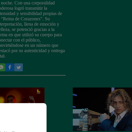
a noche. Con una corporalidad
oderosa logró transmitir la
ntensidad y sensibilidad propias de
a “Reina de Corazones”. Su
nterpretación, llena de emoción y
lleza, se potenció gracias a la
orma en que utilizó su cuerpo para
onectar con el público,
onvirtiéndose en un número que
estacó por su autenticidad y entrega
tal.