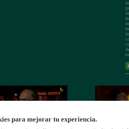
l
p
i
l
i
be
f
c
c
d
to
ies para mejorar tu experiencia.