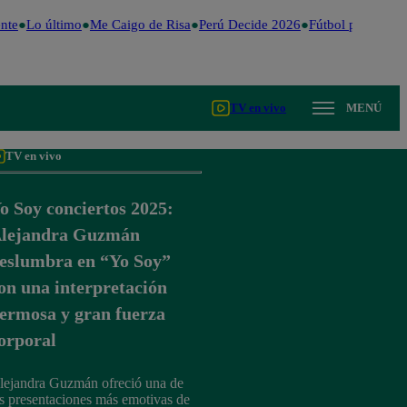
nte
Lo último
Me Caigo de Risa
Perú Decide 2026
Fútbol peruano
D
TV en vivo
MENÚ
TV en vivo
o Soy conciertos 2025:
lejandra Guzmán
eslumbra en “Yo Soy”
on una interpretación
ermosa y gran fuerza
orporal
lejandra Guzmán ofreció una de
as presentaciones más emotivas de