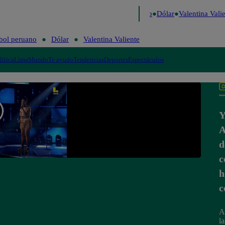
igo de Risa
Perú Decide 2026
Fútbol peruano
Dólar
Valentina Valie
bol peruano
Dólar
Valentina Valiente
lítica
Lima
Mundo
Te ayudo
Tendencias
Deportes
Espectáculos
Y
A
d
c
h
c
A
l