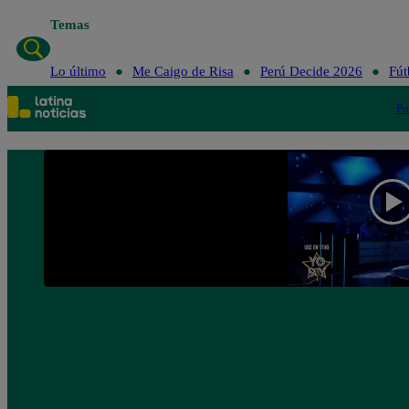
Temas
Lo último
Me Ca
Lo último
Me Caigo de Risa
Perú Decide 2026
Fút
Po