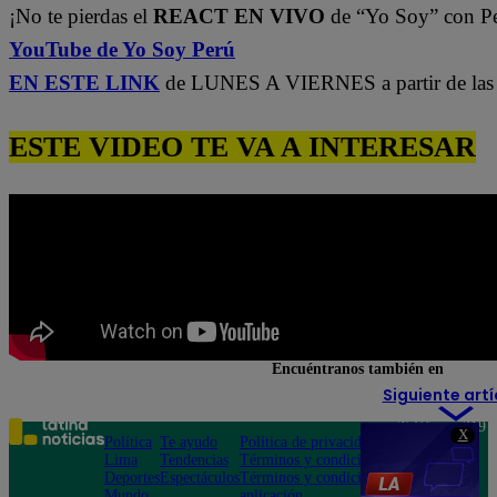
¡No te pierdas el
REACT EN VIVO
de “Yo Soy” con P
YouTube de Yo Soy Perú
EN ESTE LINK
de LUNES A VIERNES a partir de las 
ESTE VIDEO TE VA A INTERESAR
Encuéntranos también en
Siguiente artí
Teléfono: 219
X
Política
Te ayudo
Política de privacidad
1000
Lima
Tendencias
Términos y condiciones
Av. San
Deportes
Espectáculos
Términos y condiciones
Felipe 968
Mundo
aplicación