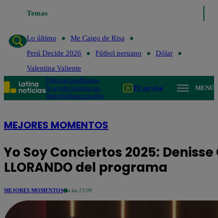
Temas
Lo último
Me Caigo de Risa
Perú Decide 202
Lo último
Me Caigo de Risa
Perú Decide 2026
Fútbol peruano
Dólar
Valentina Valiente
Política
Lima
Mundo
Te ayudo
Tendencias
TV en vivo
MENÚ
Deportes
Espectáculos
MEJORES MOMENTOS
Yo Soy Conciertos 2025: Denisse
LLORANDO del programa
MEJORES MOMENTOS
a las 23:09