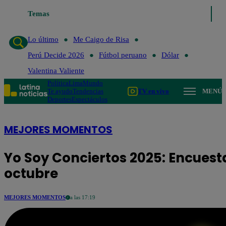
Temas
Lo último
Me C
Lo último
Me Caigo de Risa
Perú Decide 2026
Fútbol peruano
Dólar
Valentina Valiente
Política
Lima
Mundo
Te ayudo
Tendencias
TV en vivo
MENÚ
Deportes
Espectáculos
MEJORES MOMENTOS
Yo Soy Conciertos 2025: Encuesta
octubre
MEJORES MOMENTOS
a las 17:19