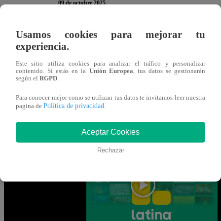
09 de octubre 2025
Usamos cookies para mejorar tu
En la nueva temporada de “
Yo Soy
“
, ha llegado la hora d
experiencia.
continuación, te presentamos la encuesta del jueves 9 de
Este sitio utiliza cookies para analizar el tráfico y personalizar
para participar. Recuerda que solo puedes votar
UNA vez
contenido. Si estás en la
Unión Europea
, tus datos se gestionarán
según el
RGPD
.
Para conocer mejor como se utilizan tus datos te invitamos leer nuestra
Política de privacidad
Gracias por participar en la encuesta. ¡Tu opinión es MUY
pagina de
.
Aceptar Cookies
Mira AQUÍ el nuevo episodio de “Yo S
Rechazar