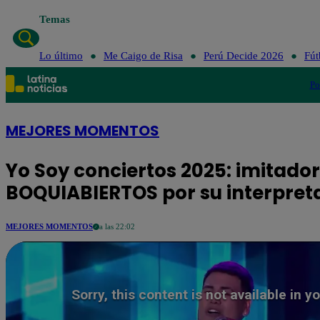
Temas
Lo último
Me Cai
Lo último
Me Caigo de Risa
Perú Decide 2026
Fút
Po
MEJORES MOMENTOS
Yo Soy conciertos 2025: imitador
BOQUIABIERTOS por su interpreta
MEJORES MOMENTOS
a las 22:02