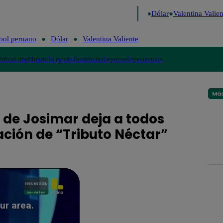
go de Risa
Perú Decide 2026
Fútbol peruano
Dólar
Valentina Valient
bol peruano
Dólar
Valentina Valiente
lítica
Lima
Mundo
Te ayudo
Tendencias
Deportes
Espectáculos
Más
 de Josimar deja a todos
ción de “Tributo Néctar”