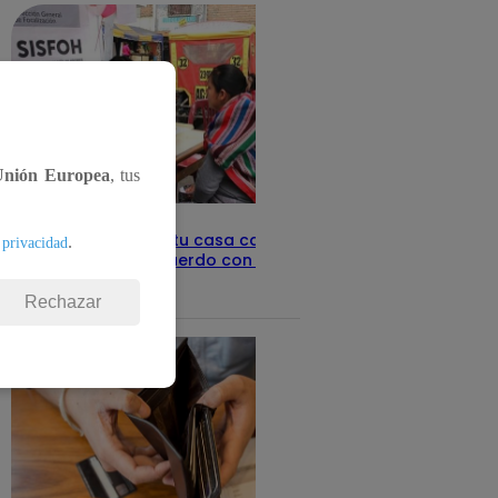
Unión Europea
, tus
Revisa con tu DNI si tu casa califica
.
 privacidad
como pobre, de acuerdo con el Sisfoh
Te ayudo
25 de mayo 2026
Rechazar