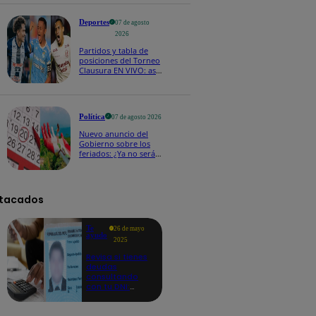
reelección inmediata
Deportes
07 de agosto
2026
Partidos y tabla de
posiciones del Torneo
Clausura EN VIVO: así
van los equipos en la
fecha 4
Política
07 de agosto 2026
Nuevo anuncio del
Gobierno sobre los
feriados: ¿Ya no serán
movidos a los viernes?
tacados
Te
26 de mayo
ayudo
2025
Revisa si tienes
deudas
consultando
con tu DNI:
aquí los
detalles