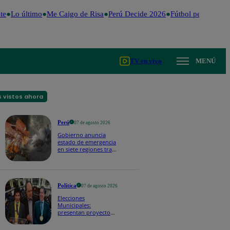
e
Lo último
Me Caigo de Risa
Perú Decide 2026
Fútbol peruano
Dó
TV en vivo
MENÚ
 vistos ahora
Perú
07 de agosto 2026
Gobierno anuncia
estado de emergencia
en siete regiones tras
sismos recurrentes en
Junín
Política
07 de agosto 2026
Elecciones
Municipales:
presentan proyecto
de ley para impedir
que alcaldes busquen