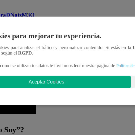
MqraDNgjzM3Q
Soy”?
ies para mejorar tu experiencia.
ookies para analizar el tráfico y personalizar contenido. Si estás en la
les en nuestro canal de Youtube de
Yo Soy Perú
.
n según el
RGPD
.
 enlace
.
como se utilizan tus datos te invitamos leer nuestra pagina de
Política de
Aceptar Cookies
 Soy”?