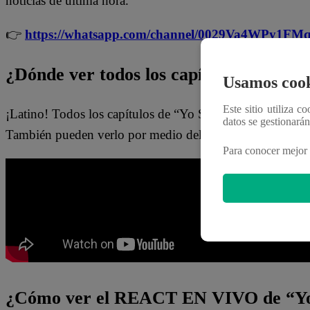
noticias de última hora.
👉
https://whatsapp.com/channel/0029Va4WPy1F
¿Dónde ver todos los capítulos de “Yo 
Usamos cook
Este sitio utiliza c
¡Latino! Todos los capítulos de “Yo Soy” están disponib
datos se gestionará
También pueden verlo por medio del
Latina.pe en ESTE
Para conocer mejor 
¿Cómo ver el REACT EN VIVO de “Yo