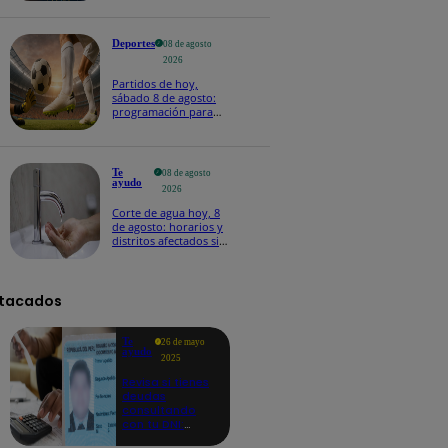
Deportes
08 de agosto
2026
Partidos de hoy,
sábado 8 de agosto:
programación para
ver fútbol EN VIVO
Te
08 de agosto
ayudo
2026
Corte de agua hoy, 8
de agosto: horarios y
distritos afectados sin
el servicio de Sedapal
tacados
Te
26 de mayo
ayudo
2025
Revisa si tienes
deudas
consultando
con tu DNI:
aquí los