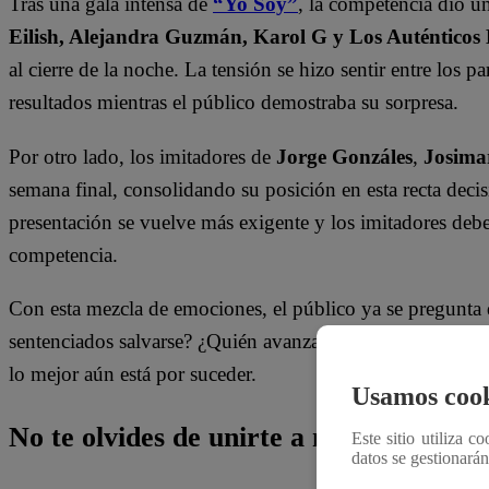
Tras una gala intensa de
“Yo Soy”
, la competencia dio 
Eilish, Alejandra Guzmán, Karol G y Los Auténticos
al cierre de la noche. La tensión se hizo sentir entre los 
resultados mientras el público demostraba su sorpresa.
Por otro lado, los imitadores de
Jorge Gonzáles
,
Josima
semana final, consolidando su posición en esta recta deci
presentación se vuelve más exigente y los imitadores deb
competencia.
Con esta mezcla de emociones, el público ya se pregunta q
sentenciados salvarse? ¿Quién avanzará a la gran final? N
lo mejor aún está por suceder.
Usamos cook
No te olvides de unirte a nuestro canal o
Este sitio utiliza c
datos se gestionará