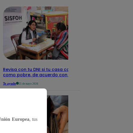
detalles
Revisa con tu DNI si tu casa califica
como pobre, de acuerdo con el Sisfoh
Te ayudo
25 de mayo 2026
Unión Europea
, tus