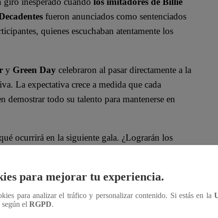
un giro inesperado cuando
los imitadores de Billie
 Decadentes
fueron anunciados como sentenciados
participantes, quienes escuchaban atentamente los
r
y
Green Day
celebraron al pasar directamente a la
siva. La expectativa crece a medida que cada
en demostrar todo su talento para mantenerse en
ué ocurrirá en la siguiente gala. ¿Lograrán los
o te pierdas todo lo que viene en
“Yo Soy”
, porque
ies para mejorar tu experiencia.
ficial!
ookies para analizar el tráfico y personalizar contenido. Si estás en la
n según el
RGPD
.