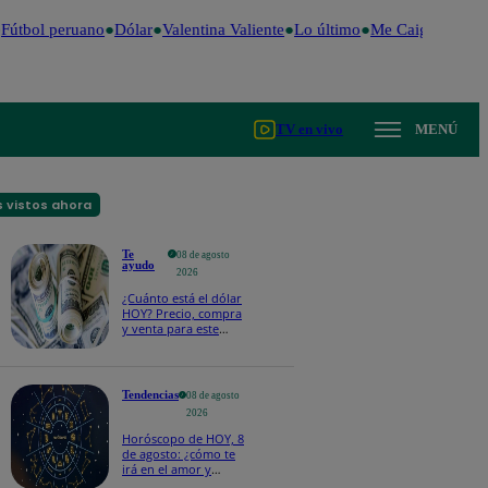
útbol peruano
Dólar
Valentina Valiente
Lo último
Me Caigo de Risa
TV en vivo
MENÚ
 vistos ahora
Te
08 de agosto
ayudo
2026
¿Cuánto está el dólar
HOY? Precio, compra
y venta para este
sábado 8 de agosto
Tendencias
08 de agosto
2026
Horóscopo de HOY, 8
de agosto: ¿cómo te
irá en el amor y
trabajo, según la IA?