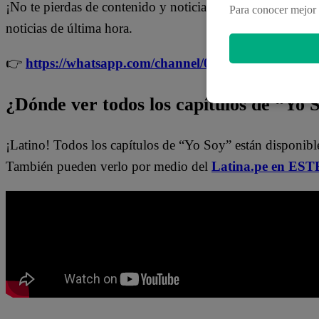
¡No te pierdas de contenido y noticias
EXCLUSIVAS
! I
Para conocer mejor 
noticias de última hora.
👉
https://whatsapp.com/channel/0029Va4WPy1F
¿Dónde ver todos los capítulos de “Yo 
¡Latino! Todos los capítulos de “Yo Soy” están disponib
También pueden verlo por medio del
Latina.pe en ESTE