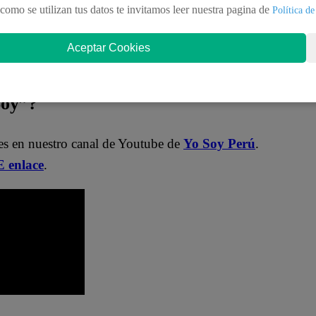
nteractúa con los talentos, obtén datos inéditos y
como se utilizan tus datos te invitamos leer nuestra pagina de
Política de
Aceptar Cookies
MqraDNgjzM3Q
Soy”?
les en nuestro canal de Youtube de
Yo Soy Perú
.
 enlace
.