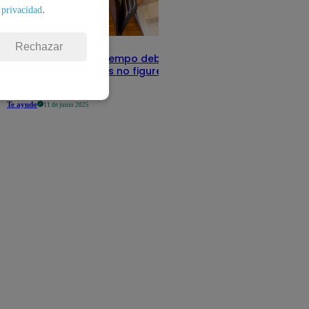
.
 privacidad
Rechazar
Infocorp: ¿Cuánto tiempo debe pasar
para que tus deudas no figuren en su
sistema?
Te ayudo
11 de junio 2025