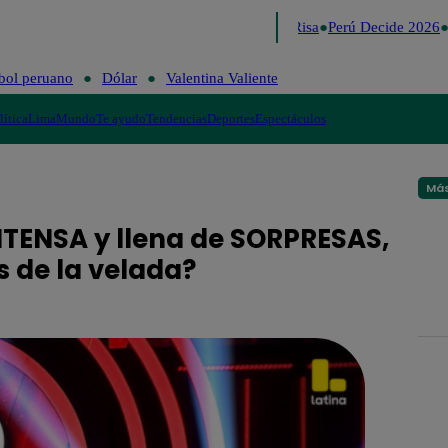
Lo último
Me Caigo de Risa
Perú Decide 2026
F
bol peruano
Dólar
Valentina Valiente
lítica
Lima
Mundo
Te ayudo
Tendencias
Deportes
Espectáculos
Más
NTENSA y llena de SORPRESAS,
s de la velada?