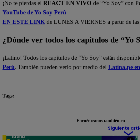
¡No te pierdas el
REACT EN VIVO
de “Yo Soy” con P
YouTube de Yo Soy Perú
EN ESTE LINK
de LUNES A VIERNES a partir de las 
¿Dónde ver todos los capítulos de “Yo 
¡Latino! Todos los capítulos de “Yo Soy” están disponib
Perú
. También pueden verlo por medio del
Latina.pe e
Tags:
Carlos Alcántara
Diana Sánchez
Franco Cabre
Yo Soy
yo soy castings
Yo Soy Latina
Yo 
Encuéntranos también en
Siguiente artí
Teléfono: 219
X