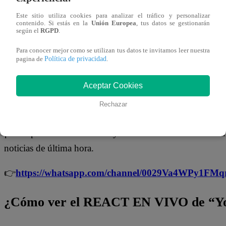
14 de abril 2026
Este sitio utiliza cookies para analizar el tráfico y personalizar
contenido. Si estás en la
Unión Europea
, tus datos se gestionarán
En la nueva temporada de “
Yo Soy
“, ha llegado la hora 
según el
RGPD
.
continuación, te presentamos la encuesta del
martes 14 de
Para conocer mejor como se utilizan tus datos te invitamos leer nuestra
para participar. Recuerda que solo puedes votar
UNA vez
Política de privacidad
pagina de
.
opinión es MUY valiosa!
Aceptar Cookies
No te olvides de unirte a nuestro canal o
Rechazar
¡No te pierdas de contenido y noticias
EXCLUSIVAS
! I
noticias de última hora.
👉
https://whatsapp.com/channel/0029Va4WPy1F
¿Cómo ver el REACT EN VIVO de “Yo