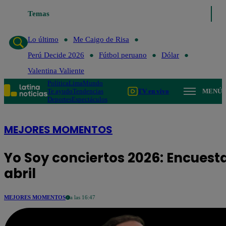
Lo último
Temas
Me Caigo de Risa
Perú Decide 2026
Fútbol peruan
Lo último
Me Caigo de Risa
Perú Decide 2026
Fútbol peruano
Dólar
Valentina Valiente
Política
Lima
Mundo
Te ayudo
Tendencias
TV en vivo
MENÚ
Deportes
Espectáculos
MEJORES MOMENTOS
Yo Soy conciertos 2026: Encuesta
abril
MEJORES MOMENTOS
a las 16:47