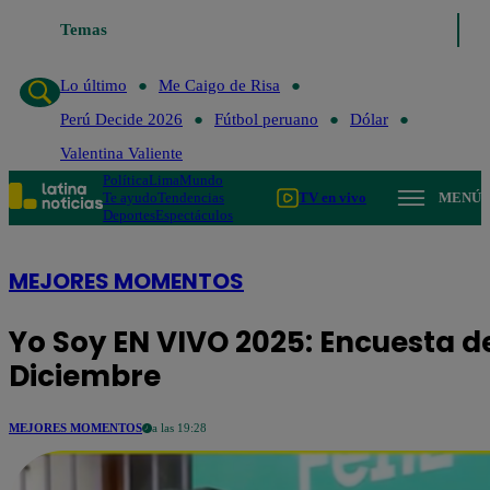
Temas
Lo último
Me Caigo de Ris
Lo último
Me Caigo de Risa
Perú Decide 2026
Fútbol peruano
Dólar
Valentina Valiente
Política
Lima
Mundo
Te ayudo
Tendencias
TV en vivo
MENÚ
Deportes
Espectáculos
MEJORES MOMENTOS
Yo Soy EN VIVO 2025: Encuesta de
Diciembre
MEJORES MOMENTOS
a las 19:28