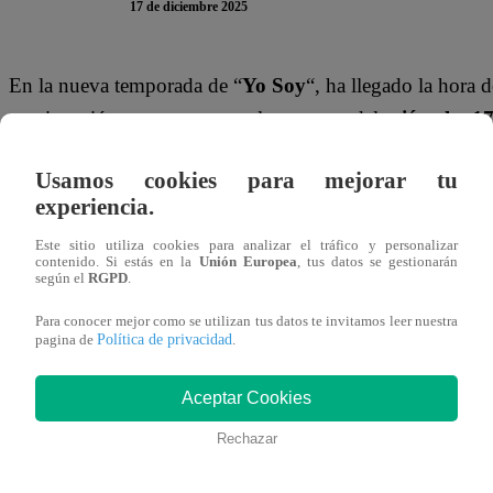
17 de diciembre 2025
En la nueva temporada de “
Yo Soy
“
, ha llegado la hora 
continuación, te presentamos la encuesta del
miércoles 1
en ella para participar. Recuerda que solo puedes votar
UN
Usamos cookies para mejorar tu
¡Tu opinión es MUY valiosa!
experiencia.
Mira AQUÍ el nuevo episodio de “Yo S
Este sitio utiliza cookies para analizar el tráfico y personalizar
contenido. Si estás en la
Unión Europea
, tus datos se gestionarán
según el
RGPD
.
Para conocer mejor como se utilizan tus datos te invitamos leer nuestra
Política de privacidad
pagina de
.
Aceptar Cookies
Rechazar