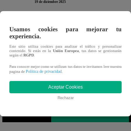
19 de diciembre 2025
En la nueva temporada de “
Yo Soy
“
, ha llegado la hora 
Usamos cookies para mejorar tu
continuación, te presentamos la encuesta del
Viernes 19 
experiencia.
en ella para participar. Recuerda que solo puedes votar
UN
Este sitio utiliza cookies para analizar el tráfico y personalizar
¡Tu opinión es MUY valiosa!
contenido. Si estás en la
Unión Europea
, tus datos se gestionarán
según el
RGPD
.
Mira AQUÍ el nuevo episodio de “Yo S
Para conocer mejor como se utilizan tus datos te invitamos leer nuestra
Política de privacidad
pagina de
.
Aceptar Cookies
Rechazar