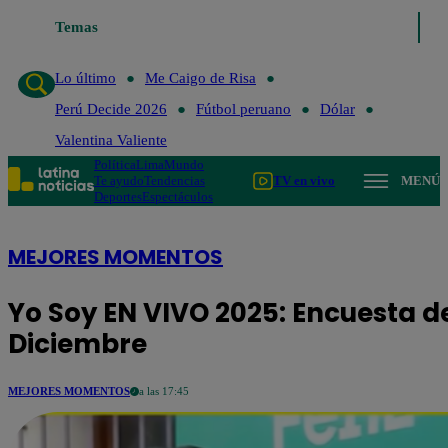
Temas
Lo último
Me Ca
Lo último
Me Caigo de Risa
Perú Decide 2026
Fútbol peruano
Dólar
Valentina Valiente
Política
Lima
Mundo
Te ayudo
Tendencias
TV en vivo
MENÚ
Deportes
Espectáculos
MEJORES MOMENTOS
Yo Soy EN VIVO 2025: Encuesta de
Diciembre
MEJORES MOMENTOS
a las 17:45