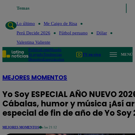
aigo de Risa
Temas
Perú Decide 2026
Fútbol peruano
Dólar
Valentina Vali
Lo último
Me Caigo de Risa
Perú Decide 2026
Fútbol peruano
Dólar
Valentina Valiente
Política
Lima
Mundo
Te ayudo
Tendencias
TV en vivo
MENÚ
Deportes
Espectáculos
MEJORES MOMENTOS
Yo Soy ESPECIAL AÑO NUEVO 202
Cábalas, humor y música ¡Así ar
especial de fin de año de Yo Soy
MEJORES MOMENTOS
a las 21:12