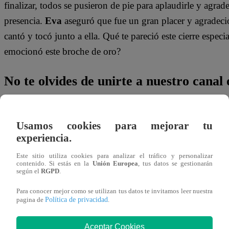
finalizar, todos se pusieron de pie para aplaudirle y agrad
presencia.
Eva
aseguró que fue un gran placer y agradeci
cantó y tocó junto a ella. Qué te pareció este cierre especi
emocionó este broche de oro?
No te olvides de unirte a nuestro canal o
¡No te pierdas de contenido y noticias
EXCLUSIVAS
! I
Usamos cookies para mejorar tu
los talentos, obtén datos inéditos y noticias de última hora
experiencia.
👉
https://whatsapp.com/channel/0029Va4WPy1F
Este sitio utiliza cookies para analizar el tráfico y personalizar
contenido. Si estás en la
Unión Europea
, tus datos se gestionarán
según el
RGPD
.
¿Dónde ver todos los capítulos de “Yo 
Para conocer mejor como se utilizan tus datos te invitamos leer nuestra
Política de privacidad
pagina de
.
¡Latino! Todos los capítulos de “Yo Soy” están disponibl
canal de Youtube de
Yo Soy Perú
. También pueden verl
Aceptar Cookies