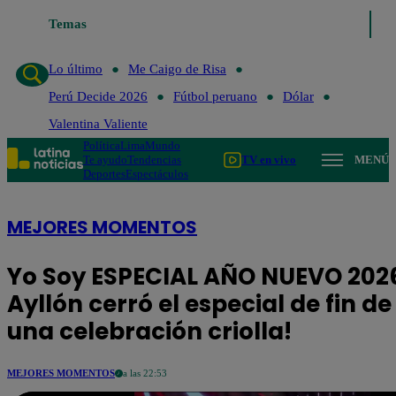
Temas
Lo último
Me Caigo de Risa
Perú Decide 2026
Fútbol 
Lo último
Me Caigo de Risa
Perú Decide 2026
Fútbol peruano
Dólar
Valentina Valiente
Política
Lima
Mundo
Te ayudo
Tendencias
TV en vivo
MENÚ
Deportes
Espectáculos
MEJORES MOMENTOS
Yo Soy ESPECIAL AÑO NUEVO 2026
Ayllón cerró el especial de fin d
una celebración criolla!
MEJORES MOMENTOS
a las 22:53