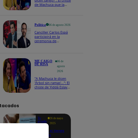
dicen tango?": El chiste
de Machuca que la
hizo reaccionar así en
Me caigo de risa
Política
06 de agosto 2026
Canciller Carlos Espá
participirá en la
ceremonia de
posesión presidencial
de Abelardo de la
Espriella en Colombia
ME CAIGO
06 de
DE RISA
agosto
2026
"A Machuca le dicen
'Árbol sin ramas'...": El
chiste de Yiddá Eslava
que hizo explotar de
risa a todos
tacados
Te
26 de mayo
ayudo
2025
Revisa si tienes
deudas