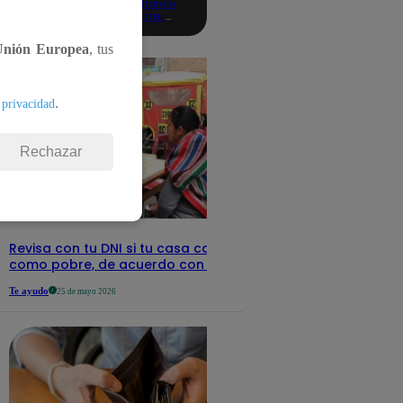
consultando
con tu DNI:
aquí los
detalles
Unión Europea
, tus
.
 privacidad
Rechazar
Revisa con tu DNI si tu casa califica
como pobre, de acuerdo con el Sisfoh
Te ayudo
25 de mayo 2026