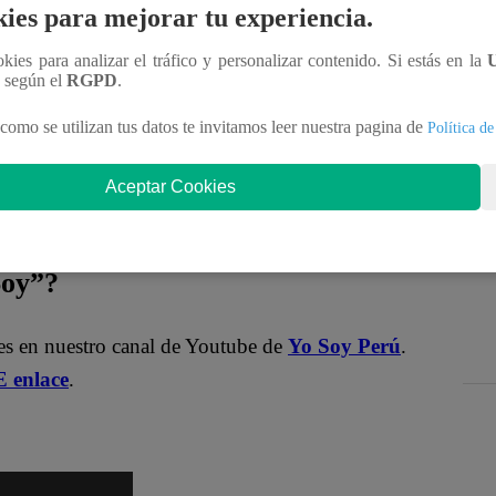
tación.
ies para mejorar tu experiencia.
ookies para analizar el tráfico y personalizar contenido. Si estás en la
ficial!
n según el
RGPD
.
como se utilizan tus datos te invitamos leer nuestra pagina de
Política de
nteractúa con los talentos, obtén datos inéditos y
Aceptar Cookies
MqraDNgjzM3Q
Soy”?
les en nuestro canal de Youtube de
Yo Soy Perú
.
 enlace
.