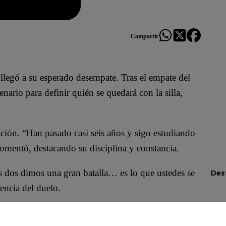
Compartir
llegó a su esperado desempate. Tras el empate del
enario para definir quién se quedará con la silla,
ación. “Han pasado casi seis años y sigo estudiando
comentó, destacando su disciplina y constancia.
os dos dimos una gran batalla… es lo que ustedes se
Des
encia del duelo.
con mucho cariño y respeto… eso ha permitido