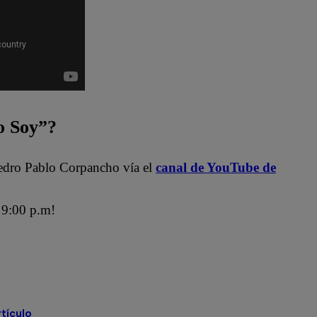
 Soy”?
edro Pablo Corpancho vía el
canal de YouTube de
9:00 p.m!
ra
Jely Reátegui
Ricardo Morán
Soy Perú
rtículo