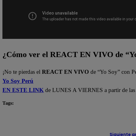
¿Cómo ver el REACT EN VIVO de “Yo
¡No te pierdas el
REACT EN VIVO
de “Yo Soy” con P
Yo Soy Perú
EN ESTE LINK
de LUNES A VIERNES a partir de las 
Tags:
Carlos Alcántara
Diana Sánchez
Franco Cabre
Yo Soy
yo soy castings
Yo Soy Latina
Yo 
Siguiente a