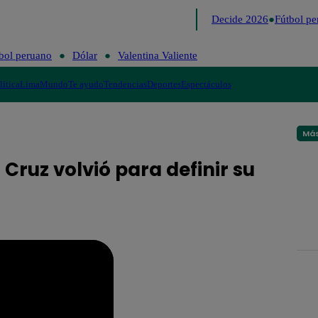
Lo último
Me Caigo de Risa
Perú Decide 2026
Fútbol pe
bol peruano
Dólar
Valentina Valiente
lítica
Lima
Mundo
Te ayudo
Tendencias
Deportes
Espectáculos
Más
Cruz volvió para definir su