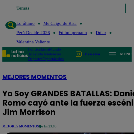
Temas
Lo último
Me Caigo de Ris
Lo último
Me Caigo de Risa
Perú Decide 2026
Fútbol peruano
Dólar
Valentina Valiente
Política
Lima
Mundo
Te ayudo
Tendencias
TV en vivo
MENÚ
Deportes
Espectáculos
MEJORES MOMENTOS
Yo Soy GRANDES BATALLAS: Dani
Romo cayó ante la fuerza escén
Jim Morrison
MEJORES MOMENTOS
a las 23:06