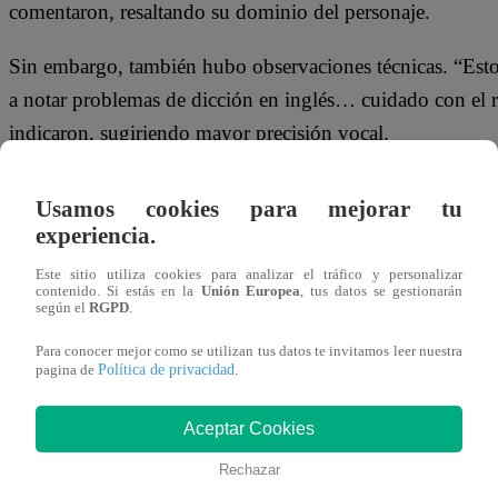
comentaron, resaltando su dominio del personaje.
Sin embargo, también hubo observaciones técnicas. “Es
a notar problemas de dicción en inglés… cuidado con el 
indicaron, sugiriendo mayor precisión vocal.
Sobre la retadora, destacaron su propuesta. “Es una versi
Usamos cookies para mejorar tu
adulta… cantaste muy bonito”, aunque mencionaron dific
experiencia.
afinación durante la segunda mitad.
Este sitio utiliza cookies para analizar el tráfico y personalizar
contenido. Si estás en la
Unión Europea
, tus datos se gestionarán
Finalmente, tras la cuenta regresiva, la pizarra se inclinó p
según el
RGPD
.
consagrado y confirmó el triunfo de Jim Morrison en est
Para conocer mejor como se utilizan tus datos te invitamos leer nuestra
Política de privacidad
pagina de
.
enfrentamiento.
Aceptar Cookies
No te olvides de unirte a nuestro canal o
Rechazar