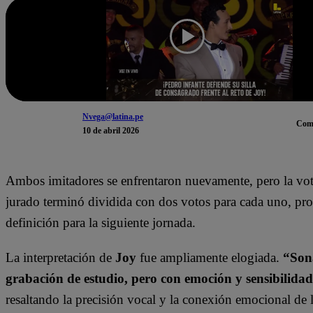
Nvega@latina.pe
Com
10 de abril 2026
Ambos imitadores se enfrentaron nuevamente, pero la vot
jurado terminó dividida con dos votos para cada uno, pr
definición para la siguiente jornada.
La interpretación de
Joy
fue ampliamente elogiada.
“Son
grabación de estudio, pero con emoción y sensibilida
resaltando la precisión vocal y la conexión emocional de l