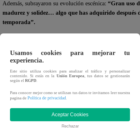
Además, subrayaron su evolución escénica:
“Gran uso de
madurez y solidez… algo que has adquirido después d
temporada”.
También hubo reconocimiento para
Pedro Infante
.
“Le 
elementos actorales a tu imitación… cada vez te la cr
Usamos cookies para mejorar tu
comentaron, resaltando su juego interpretativo durante la 
experiencia.
El nivel del duelo sorprendió al jurado.
“Tuvo que apare
Este sitio utiliza cookies para analizar el tráfico y personalizar
contenido. Si estás en la
Unión Europea
, tus datos se gestionarán
que sacaras todas tus herramientas… ha hecho todo 
según el
RGPD
.
presentación”
, añadieron, valorando la intensidad del en
Para conocer mejor como se utilizan tus datos te invitamos leer nuestra
Política de privacidad
pagina de
.
Finalmente, la votación quedó empatada. Con dos votos p
batalla continuará y el ganador se definirá en la próxima g
Aceptar Cookies
Rechazar
No te olvides de unirte a nuestro canal o