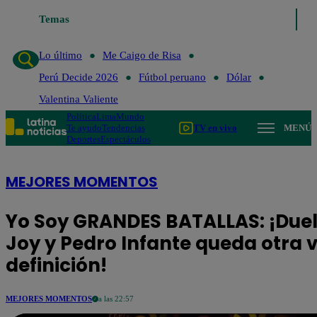
Temas
Lo último
Me Caigo de Risa
Perú
Lo último
Me Caigo de Risa
Perú Decide 2026
Fútbol peruano
Dólar
Valentina Valiente
Política
Lima
Mundo
Te ayudo
Tendencias
TV en vivo
MENÚ
Deportes
Espectáculos
MEJORES MOMENTOS
Yo Soy GRANDES BATALLAS: ¡Duel
Joy y Pedro Infante queda otra v
definición!
MEJORES MOMENTOS
a las 22:57