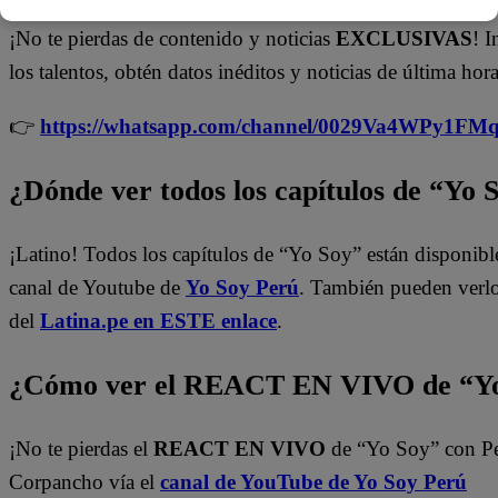
¡No te pierdas de contenido y noticias
EXCLUSIVAS
! I
los talentos, obtén datos inéditos y noticias de última hora
👉
https://whatsapp.com/channel/0029Va4WPy1F
¿Dónde ver todos los capítulos de “Yo 
¡Latino! Todos los capítulos de “Yo Soy” están disponibl
canal de Youtube de
Yo Soy Perú
. También pueden verl
del
Latina.pe en ESTE enlace
.
¿Cómo ver el REACT EN VIVO de “Yo
¡No te pierdas el
REACT EN VIVO
de “Yo Soy” con P
Corpancho vía el
canal de YouTube de Yo Soy Perú