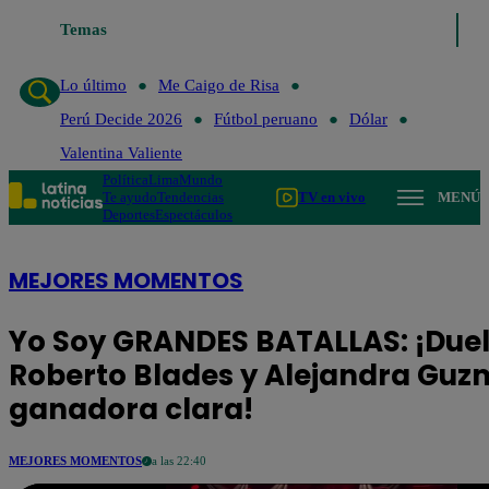
Lo último
Temas
Me Caigo de Risa
Perú Decide 2026
Fútbol peruano
Lo último
Me Caigo de Risa
Perú Decide 2026
Fútbol peruano
Dólar
Valentina Valiente
Política
Lima
Mundo
Te ayudo
Tendencias
TV en vivo
MENÚ
Deportes
Espectáculos
MEJORES MOMENTOS
Yo Soy GRANDES BATALLAS: ¡Duel
Roberto Blades y Alejandra Guz
ganadora clara!
MEJORES MOMENTOS
a las 22:40