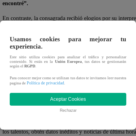
encontré”.
En contraste, la consagrada recibió elogios por su interpre
“Cantas idéntico a Alejandra… tu voz es increíble”
, d
resaltando la fidelidad vocal del personaje. El jurado tam
Usamos cookies para mejorar tu
propuesta escénica.
“Estas cosas físicas con las que arr
experiencia.
impresionantes… llaman la atención y funcionan”
, c
Este sitio utiliza cookies para analizar el tráfico y personalizar
contenido. Si estás en la
Unión Europea
, tus datos se gestionarán
aunque sugirieron mayor control al asumir riesgos.
según el
RGPD
.
Finalmente, tras la votación, la pizarra confirmó el triunf
Para conocer mejor como se utilizan tus datos te invitamos leer nuestra
Política de privacidad
pagina de
.
Guzmán
, quien logró mantener su lugar en la competenc
Aceptar Cookies
No te olvides de unirte a nuestro canal o
Rechazar
¡No te pierdas de contenido y noticias
EXCLUSIVAS
! I
los talentos, obtén datos inéditos y noticias de última hora