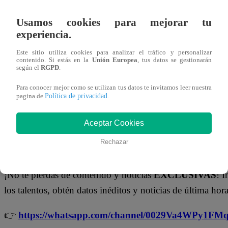
Sin embargo,
Bunbury volvió a imponer su jerarquía
Usamos cookies para mejorar tu
canción compleja y profunda, asumió el riesgo con tot
experiencia.
seguridad y dominio del personaje, logrando una present
Este sitio utiliza cookies para analizar el tráfico y personalizar
de emoción.
contenido. Si estás en la
Unión Europea
, tus datos se gestionarán
según el
RGPD
.
El resultado fue claro:
en votación unánime
, el consagr
Para conocer mejor como se utilizan tus datos te invitamos leer nuestra
Política de privacidad
pagina de
.
con la victoria, consolidando su lugar como uno de los ri
fuertes del formato.
Aceptar Cookies
Rechazar
No te olvides de unirte a nuestro canal o
¡No te pierdas de contenido y noticias
EXCLUSIVAS
! I
los talentos, obtén datos inéditos y noticias de última hora
👉
https://whatsapp.com/channel/0029Va4WPy1F