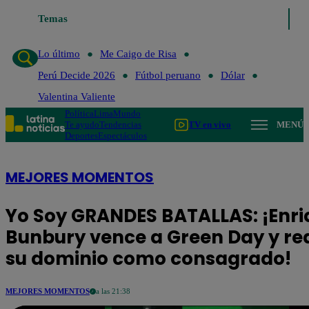
Temas
Lo último
Me Caigo de Risa
Perú Decide 2026
Fút
Lo último
Me Caigo de Risa
Perú Decide 2026
Fútbol peruano
Dólar
Valentina Valiente
Política
Lima
Mundo
Te ayudo
Tendencias
TV en vivo
MENÚ
Deportes
Espectáculos
MEJORES MOMENTOS
Yo Soy GRANDES BATALLAS: ¡Enri
Bunbury vence a Green Day y re
su dominio como consagrado!
MEJORES MOMENTOS
a las 21:38