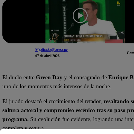
Mgallardo@latina.pe
Com
07 de abril 2026
El duelo entre
Green Day
y el consagrado de
Enrique 
uno de los momentos más intensos de la noche.
El jurado destacó el crecimiento del retador,
resaltando 
soltura actoral y compromiso escénico tras su paso pre
programa.
Su evolución fue evidente, logrando una inte
completa y segura.