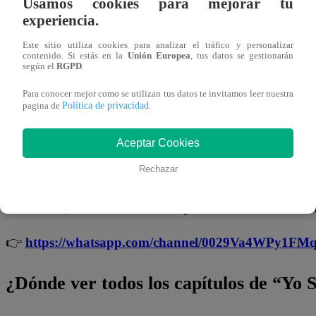
Usamos cookies para mejorar tu
presentación.
Sin embargo, también reconoció el nivel 
experiencia.
contrincante, destacando que su compañera “lo hizo 
Este sitio utiliza cookies para analizar el tráfico y personalizar
aún tiene mucho por mostrar.
contenido. Si estás en la
Unión Europea
, tus datos se gestionarán
según el
RGPD
.
Lejos de bajar la guardia,
lanzó una advertencia directa
Para conocer mejor como se utilizan tus datos te invitamos leer nuestra
próxima gala dará todo de sí para imponerse.
Política de privacidad
pagina de
.
No te olvides de unirte a nuestro canal o
Aceptar Cookies
Rechazar
¡No te pierdas de contenido y noticias
EXCLUSIVAS
! I
los talentos, obtén datos inéditos y noticias de última hora
👉
https://whatsapp.com/channel/0029Va4WPy1F
¿Dónde ver todos los capítulos de “Yo 