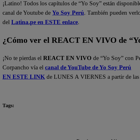
¡Latino! Todos los capítulos de “Yo Soy” están disponibl
canal de Youtube de
Yo Soy Perú
. También pueden verl
del
Latina.pe en ESTE enlace
.
¿Cómo ver el REACT EN VIVO de “Yo
¡No te pierdas el
REACT EN VIVO
de “Yo Soy” con P
Corpancho vía el
canal de YouTube de Yo Soy Perú
EN ESTE LINK
de LUNES A VIERNES a partir de las 
Tags:
Carlos Alcántara
Diana Sánchez
Franco Cabre
Jely Reátegui
Mauri Stern
Ricardo Morán
yo soy castings
Yo Soy Latina
Yo Soy Perú