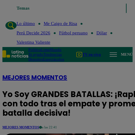
Temas
Lo último
Me Caigo de Risa
Perú Decide 2026
Fútbol p
Lo último
Me Caigo de Risa
Perú Decide 2026
Fútbol peruano
Dólar
Valentina Valiente
Política
Lima
Mundo
Te ayudo
Tendencias
TV en vivo
MENÚ
Deportes
Espectáculos
MEJORES MOMENTOS
Yo Soy GRANDES BATALLAS: ¡Rap
con todo tras el empate y prom
batalla decisiva!
MEJORES MOMENTOS
a las 22:41