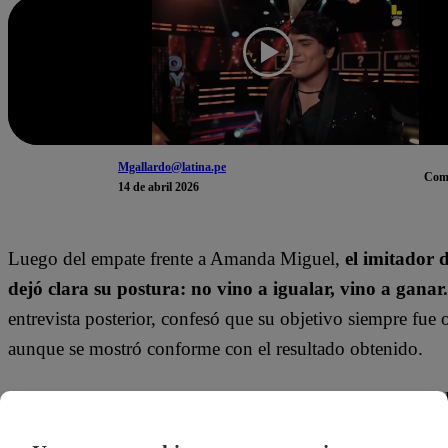
Mgallardo@latina.pe
Com
14 de abril 2026
Luego del empate frente a Amanda Miguel,
el imitador 
dejó clara su postura: no vino a igualar, vino a ganar.
entrevista posterior, confesó que su objetivo siempre fue o
aunque se mostró conforme con el resultado obtenido.
“El tema lo llevo trabajando meses, es uno de los más pe
shows”, comentó, evidenciando la confianza que tenía en