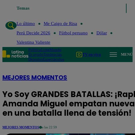
Lo último
Temas
Me Caigo de Risa
Perú Decide 2026
Fútbol peruano
Lo último
Me Caigo de Risa
Perú Decide 2026
Fútbol peruano
Dólar
Valentina Valiente
Política
Lima
Mundo
Te ayudo
Tendencias
TV en vivo
MENÚ
Deportes
Espectáculos
MEJORES MOMENTOS
Yo Soy GRANDES BATALLAS: ¡Rap
Amanda Miguel empatan nuev
en una batalla llena de tensión!
MEJORES MOMENTOS
a las 22:59