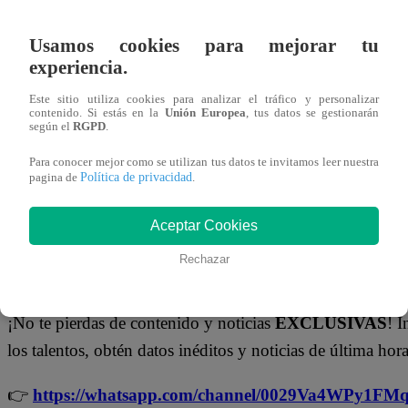
perdiendo el impacto que logró en anteriores galas. Por su
Amanda Miguel destacó por su control y presencia esc
Usamos cookies para mejorar tu
aunque recibió observaciones sobre la falta de profun
experiencia.
graves.
Este sitio utiliza cookies para analizar el tráfico y personalizar
contenido. Si estás en la
Unión Europea
, tus datos se gestionarán
según el
RGPD
.
La tensión se mantuvo hasta el final, con opiniones dividi
jueces. Finalmente, las pizarras sellaron un nuevo empate
Para conocer mejor como se utilizan tus datos te invitamos leer nuestra
Política de privacidad
pagina de
.
batalla completamente abierta y elevando la expectativa p
enfrentamiento.
Aceptar Cookies
Rechazar
No te olvides de unirte a nuestro canal o
¡No te pierdas de contenido y noticias
EXCLUSIVAS
! I
los talentos, obtén datos inéditos y noticias de última hora
👉
https://whatsapp.com/channel/0029Va4WPy1F