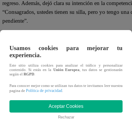
regreso. Además, dejó clara su intención en la competenci
“Consagrados, ustedes tienen su silla, pero yo tengo una 
pendiente”.
Al momento de elegir, no dudó en señalar a su rival. “Al
Bravo”, anunció, desatando el primer duelo de la jornada
Usamos cookies para mejorar tu
experiencia.
Con una presentación cargada de energía y ritmo, el reta
Este sitio utiliza cookies para analizar el tráfico y personalizar
conquistar al jurado y al público. “Hoy he venido a dar bat
contenido. Si estás en la
Unión Europea
, tus datos se gestionarán
según el
RGPD
.
dando inicio a un enfrentamiento entre la fuerza salsera d
potencia vocal del consagrado.
Para conocer mejor como se utilizan tus datos te invitamos leer nuestra
Política de privacidad
pagina de
.
No te olvides de unirte a nuestro canal o
Aceptar Cookies
Rechazar
¡No te pierdas de contenido y noticias
EXCLUSIVAS
! I
los talentos, obtén datos inéditos y noticias de última hora