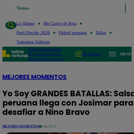
Lo último
Temas
Me Caigo de Risa
Perú Decide 2026
Fútbol peruano
Lo último
Me Caigo de Risa
Perú Decide 2026
Fútbol peruano
Dólar
Valentina Valiente
Política
Lima
Mundo
Te ayudo
Tendencias
TV en vivo
MENÚ
Deportes
Espectáculos
MEJORES MOMENTOS
Yo Soy GRANDES BATALLAS: Sals
peruana llega con Josimar para
desafiar a Nino Bravo
MEJORES MOMENTOS
a las 22:55