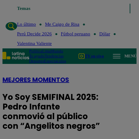
e Caigo de Risa
Temas
Perú Decide 2026
Fútbol peruano
Dólar
Valentina V
Lo último
Me Caigo de Risa
Perú Decide 2026
Fútbol peruano
Dólar
Valentina Valiente
Política
Lima
Mundo
Te ayudo
Tendencias
TV en vivo
MENÚ
Deportes
Espectáculos
MEJORES MOMENTOS
Yo Soy SEMIFINAL 2025:
Pedro Infante
conmovió al público
con “Angelitos negros”