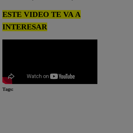
ESTE VIDEO TE VA A
INTERESAR
Tags:
Carlos Alcántara
Daddy Yankee
Diana Sánchez
Franco Cabrera
jim morrison
Maricarmen Marín
Pedro Infante
Raphael