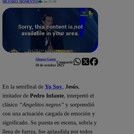
MEJORES MOMENTOS
a las 21:49
Alonso Gente
Compartir
10 de octubre 2025
En la semifinal de
Yo Soy
,
Jesús
,
imitador de
Pedro Infante
, interpretó el
clásico
“Angelitos negros”
y sorprendió
con una actuación cargada de emoción y
significado. Su puesta en escena, sobria y
llena de fuerza, fue aplaudida por todos