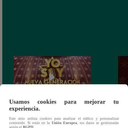
Usamos cookies para mejorar tu
experiencia.
Yo Soy: Nueva Generación – Gran Final
Yo So
– 14 de junio del 2021 – Programa
junio
Este sitio utiliza cookies para analizar el tráfico y personalizar
completo
contenido. Si estás en la
Unión Europea
, tus datos se gestionarán
según el
RGPD
.