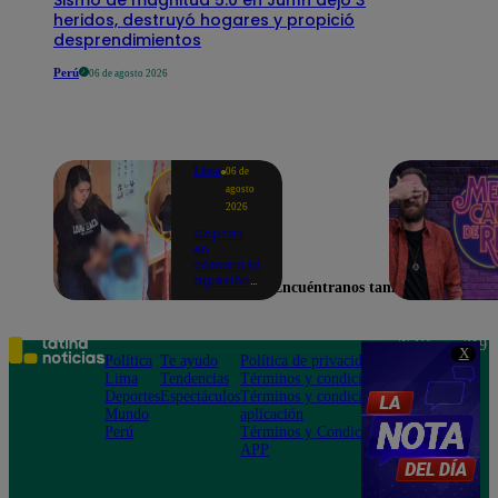
heridos, destruyó hogares y propició
desprendimientos
Perú
06 de agosto 2026
Lima
06 de
agosto
2026
Captan
en
cámara la
agresión
Encuéntranos también en
de una
psicóloga
contra un
niño con
Teléfono: 219
X
autismo:
Política
Te ayudo
Política de privacidad
1000
madre
Lima
Tendencias
Términos y condiciones
Av. San
denuncia
Deportes
Espectáculos
Términos y condiciones
Felipe 968
maltratos
Mundo
aplicación
Jesús María
contínuos
Perú
Términos y Condiciones
APP