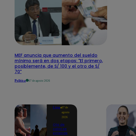
MEF anuncia que aumento del sueldo
mínimo será en dos etapas: "El primero,
posiblemente, de S/ 100 y el otro de S/
70"
Política
07 de agosto 2026
Lima
07 de
agosto
2026
Ola de
calor se
extiende