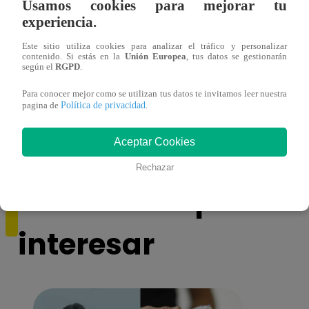
Usamos cookies para mejorar tu
experiencia.
Este sitio utiliza cookies para analizar el tráfico y personalizar
contenido. Si estás en la
Unión Europea
, tus datos se gestionarán
según el
RGPD
.
¡Imitadora de Laura Pausini se consagró
Imita
Para conocer mejor como se utilizan tus datos te invitamos leer nuestra
ganadora de Yo Soy: Nueva Generación!
“Beau
Política de privacidad
pagina de
.
Aceptar Cookies
Rechazar
También te puede
interesar