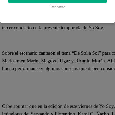
23 de noviembre 2018
Rechazar
Luis y Edgar, los imitadores de los cantantes venezolanos
tercer concierto en la presente temporada de Yo Soy.
Sobre el escenario cantaron el tema “De Sol a Sol” para c
Maricarmen Marín, Magdyel Ugaz y Ricardo Morán. Al final
buena performance y algunos consejos que deben considera
Cabe apuntar que en la edición de este viernes de Yo Soy
imitadores de: Servando y Florentino, Karol G, Nacho,