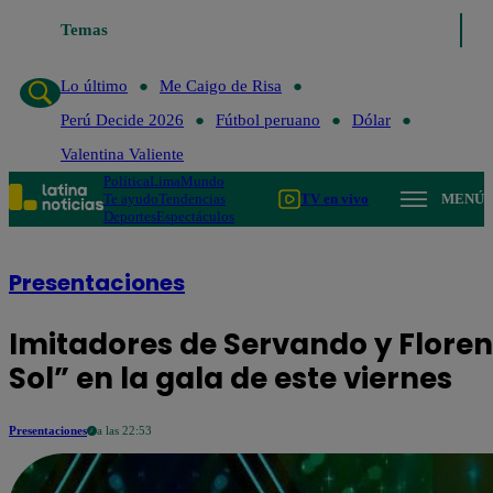
Temas
Lo último
Me Caigo de Risa
Pe
Lo último
Me Caigo de Risa
Perú Decide 2026
Fútbol peruano
Dólar
Valentina Valiente
Política
Lima
Mundo
Te ayudo
Tendencias
TV en vivo
MENÚ
Deportes
Espectáculos
Presentaciones
Imitadores de Servando y Floren
Sol” en la gala de este viernes
Presentaciones
a las 22:53