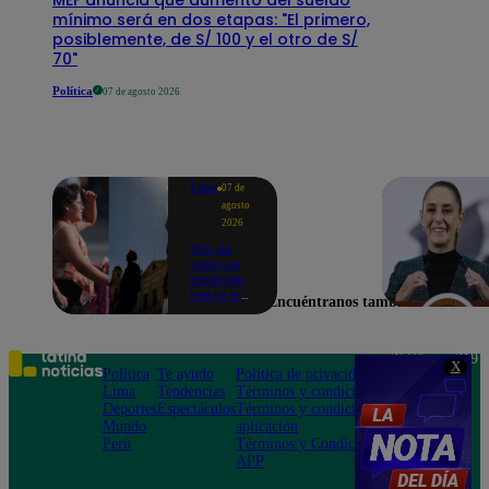
mínimo será en dos etapas: "El primero,
posiblemente, de S/ 100 y el otro de S/
70"
Política
07 de agosto 2026
Lima
07 de
agosto
2026
Ola de
calor se
extiende
hasta el
Encuéntranos también en
lunes 10
de
agosto en
Lima y
Teléfono: 219
X
otras 16
Política
Te ayudo
Política de privacidad
1000
regiones
Lima
Tendencias
Términos y condiciones
Av. San
Deportes
Espectáculos
Términos y condiciones
Felipe 968
Mundo
aplicación
Jesús María
Perú
Términos y Condiciones
APP