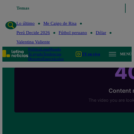
Lo último
Temas
Me Caigo de Risa
Perú Decide 2026
Fútbol peruano
Lo último
Me Caigo de Risa
Perú Decide 2026
Fútbol peruano
Dólar
Valentina Valiente
Política
Lima
Mundo
Te ayudo
Tendencias
TV en vivo
MENÚ
Deportes
Espectáculos