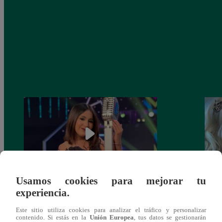
Usamos cookies para mejorar tu
¡Imitadora de Laura Pausini se consagró
Imita
experiencia.
ganadora de Yo Soy: Nueva Generación!
“Beau
Este sitio utiliza cookies para analizar el tráfico y personalizar
contenido. Si estás en la
Unión Europea
, tus datos se gestionarán